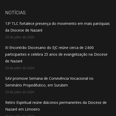
page
page
page
opens
opens
opens
NOTÍCIAS
in
in
in
13º TLC fortalece presença do movimento em mais paróquias
new
new
new
da Diocese de Nazaré
window
window
window
29 de julho de 2026
XI Encontrão Diocesano do EJC reúne cerca de 2.600
participantes e celebra 25 anos de evangelização na Diocese
de Nazaré
29 de julho de 2026
SAV promove Semana de Convivência Vocacional no
Seminário Propedêutico, em Surubim
29 de julho de 2026
Retiro Espiritual reúne diáconos permanentes da Diocese de
Nazaré em Limoeiro