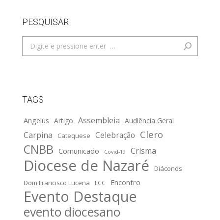
PESQUISAR
Search:
TAGS
Assembleia
Angelus
Artigo
Audiência Geral
Clero
Carpina
Celebração
Catequese
CNBB
Crisma
Comunicado
Covid-19
Diocese de Nazaré
Diáconos
Encontro
Dom Francisco Lucena
ECC
Evento Destaque
evento diocesano