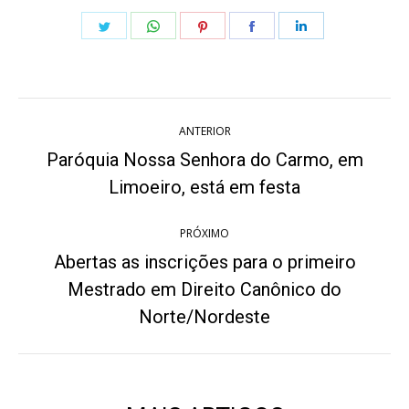
Share
Share
Share
Share
Share
on
on
on
on
on
Twitter
WhatsApp
Pinterest
Facebook
LinkedIn
Navegação
ANTERIOR
de
Paróquia Nossa Senhora do Carmo, em
Post
post:
Limoeiro, está em festa
anterior:
PRÓXIMO
Abertas as inscrições para o primeiro
Mestrado em Direito Canônico do
Próximo
post:
Norte/Nordeste