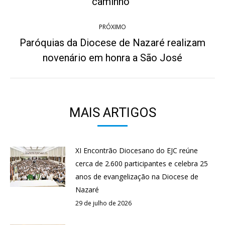
post:
caminho”
anterior:
PRÓXIMO
Paróquias da Diocese de Nazaré realizam
Próximo
novenário em honra a São José
post:
MAIS ARTIGOS
XI Encontrão Diocesano do EJC reúne
cerca de 2.600 participantes e celebra 25
anos de evangelização na Diocese de
Nazaré
29 de julho de 2026