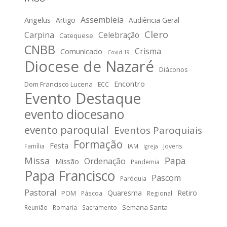
Assembleia
Angelus
Artigo
Audiência Geral
Clero
Carpina
Celebração
Catequese
CNBB
Crisma
Comunicado
Covid-19
Diocese de Nazaré
Diáconos
Encontro
Dom Francisco Lucena
ECC
Evento Destaque
evento diocesano
evento paroquial
Eventos Paroquiais
Formação
Festa
Família
IAM
Jovens
Igreja
Missa
Papa
Ordenação
Missão
Pandemia
Papa Francisco
Pascom
Paróquia
Pastoral
Quaresma
Retiro
POM
Páscoa
Regional
Semana Santa
Reunião
Romaria
Sacramento