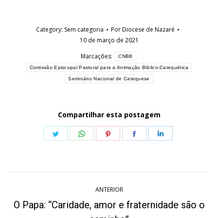
Category:
Sem categoria
Por
Diocese de Nazaré
10 de março de 2021
Marcações:
CNBB
Comissão Episcopal Pastoral para a Animação Bíblico-Catequética
Seminário Nacional de Catequese
Compartilhar esta postagem
Share
Share
Share
Share
Share
on
on
on
on
on
Twitter
WhatsApp
Pinterest
Facebook
LinkedIn
Navegação
ANTERIOR
de
O Papa: “Caridade, amor e fraternidade são o
Post