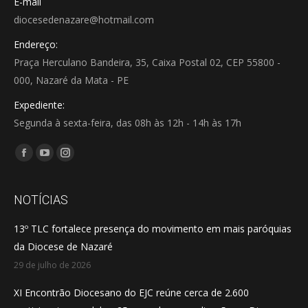
E-mail
diocesedenazare@hotmail.com
Endereço:
Praça Herculano Bandeira, 35, Caixa Postal 02, CEP 55800 -
000, Nazaré da Mata - PE
Expediente:
Segunda à sexta-feira, das 08h às 12h - 14h às 17h
Encontre-nos em:
Facebook
YouTube
Instagram
page
page
page
opens
opens
opens
NOTÍCIAS
in
in
in
13º TLC fortalece presença do movimento em mais paróquias
new
new
new
da Diocese de Nazaré
window
window
window
29 de julho de 2026
XI Encontrão Diocesano do EJC reúne cerca de 2.600