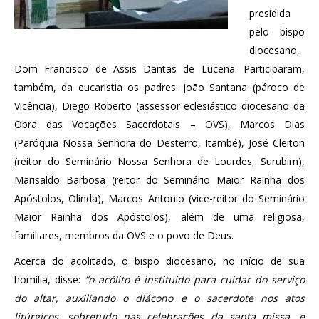
presidida
pelo bispo
diocesano,
Dom Francisco de Assis Dantas de Lucena. Participaram,
também, da eucaristia os padres: João Santana (pároco de
Vicência), Diego Roberto (assessor eclesiástico diocesano da
Obra das Vocações Sacerdotais – OVS), Marcos Dias
(Paróquia Nossa Senhora do Desterro, Itambé), José Cleiton
(reitor do Seminário Nossa Senhora de Lourdes, Surubim),
Marisaldo Barbosa (reitor do Seminário Maior Rainha dos
Apóstolos, Olinda), Marcos Antonio (vice-reitor do Seminário
Maior Rainha dos Apóstolos), além de uma religiosa,
familiares, membros da OVS e o povo de Deus.
Acerca do acolitado, o bispo diocesano, no início de sua
homilia, disse:
“o acólito é instituído para cuidar do serviço
do altar, auxiliando o diácono e o sacerdote nos atos
litúrgicos, sobretudo nas celebrações da santa missa, e