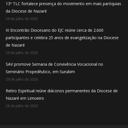
13º TLC fortalece presença do movimento em mais paróquias
new
new
new
da Diocese de Nazaré
window
window
window
29 de julho de 2026
XI Encontrão Diocesano do EJC reúne cerca de 2.600
participantes e celebra 25 anos de evangelização na Diocese
de Nazaré
29 de julho de 2026
SAV promove Semana de Convivência Vocacional no
Seminário Propedêutico, em Surubim
29 de julho de 2026
Retiro Espiritual reúne diáconos permanentes da Diocese de
Nazaré em Limoeiro
28 de julho de 2026