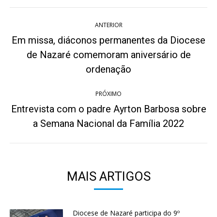
Navegação
ANTERIOR
de
Em missa, diáconos permanentes da Diocese
post:
de Nazaré comemoram aniversário de
Post
anterior:
ordenação
PRÓXIMO
Entrevista com o padre Ayrton Barbosa sobre
Próximo
a Semana Nacional da Família 2022
post:
MAIS ARTIGOS
Diocese de Nazaré participa do 9º