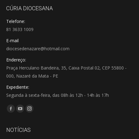
CÚRIA DIOCESANA
Telefone:
81 3633 1009
E-mail
diocesedenazare@hotmail.com
Endereço:
Praça Herculano Bandeira, 35, Caixa Postal 02, CEP 55800 -
000, Nazaré da Mata - PE
Expediente:
Segunda à sexta-feira, das 08h às 12h - 14h às 17h
Encontre-nos em:
Facebook
YouTube
Instagram
page
page
page
opens
opens
opens
NOTÍCIAS
in
in
in