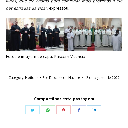
filhos, que ele chama para caminhar mais próximos a ele
nas estradas da vida”
, expressou.
Fotos e imagem de capa: Pascom Vicência
Category:
Notícias
Por
Diocese de Nazaré
12 de agosto de 2022
Compartilhar esta postagem
Share
Share
Share
Share
Share
on
on
on
on
on
Twitter
WhatsApp
Pinterest
Facebook
LinkedIn