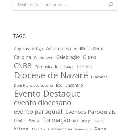
Search:
TAGS
Assembleia
Angelus
Artigo
Audiência Geral
Clero
Carpina
Celebração
Catequese
CNBB
Crisma
Comunicado
Covid-19
Diocese de Nazaré
Diáconos
Encontro
Dom Francisco Lucena
ECC
Evento Destaque
evento diocesano
evento paroquial
Eventos Paroquiais
Formação
Festa
Família
IAM
Jovens
Igreja
Missa
Papa
Ordenação
Missão
Pandemia