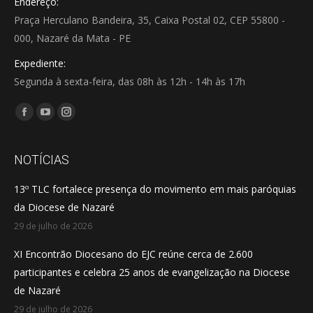
Endereço:
Praça Herculano Bandeira, 35, Caixa Postal 02, CEP 55800 -
000, Nazaré da Mata - PE
Expediente:
Segunda à sexta-feira, das 08h às 12h - 14h às 17h
Encontre-nos em:
Facebook
YouTube
Instagram
page
page
page
opens
opens
opens
NOTÍCIAS
in
in
in
13º TLC fortalece presença do movimento em mais paróquias
new
new
new
da Diocese de Nazaré
window
window
window
29 de julho de 2026
XI Encontrão Diocesano do EJC reúne cerca de 2.600
participantes e celebra 25 anos de evangelização na Diocese
de Nazaré
29 de julho de 2026