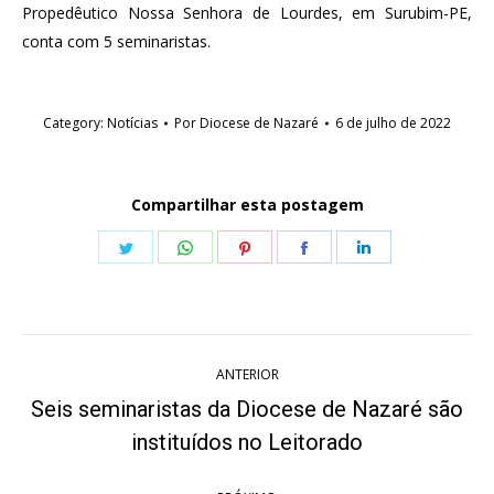
Propedêutico Nossa Senhora de Lourdes, em Surubim-PE,
conta com 5 seminaristas.
Category:
Notícias
Por
Diocese de Nazaré
6 de julho de 2022
Compartilhar esta postagem
Share
Share
Share
Share
Share
on
on
on
on
on
Twitter
WhatsApp
Pinterest
Facebook
LinkedIn
Navegação
ANTERIOR
de
Seis seminaristas da Diocese de Nazaré são
Post
post:
instituídos no Leitorado
anterior: