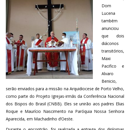
Dom
Lucena
também
anunciou
que dois
diáconos
transitórios,
Maxi
Pacifico e
Alvaro
Benicio,
serão enviados para a missão na Arquidiocese de Porto Velho,
como parte do Projeto Igrejas-irmãs da Conferência Nacional
dos Bispos do Brasil (CNBB). Eles se unirão aos padres Elias
Roque e Maurício Nascimento na Paróquia Nossa Senhora
Aparecida, em Machadinho d’Oeste.
Durante o encontrão, foi realizada a entrega dos diplomas