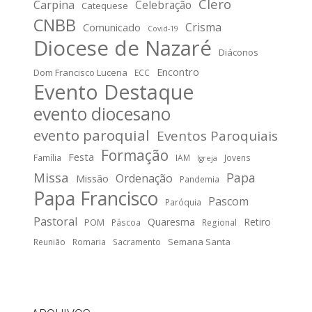
Clero
Carpina
Celebração
Catequese
CNBB
Crisma
Comunicado
Covid-19
Diocese de Nazaré
Diáconos
Encontro
Dom Francisco Lucena
ECC
Evento Destaque
evento diocesano
evento paroquial
Eventos Paroquiais
Formação
Festa
Família
IAM
Jovens
Igreja
Missa
Papa
Ordenação
Missão
Pandemia
Papa Francisco
Pascom
Paróquia
Pastoral
Quaresma
Retiro
POM
Páscoa
Regional
Semana Santa
Reunião
Romaria
Sacramento