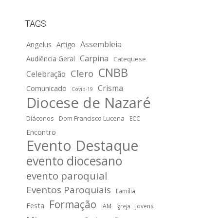
TAGS
Assembleia
Angelus
Artigo
Carpina
Audiência Geral
Catequese
CNBB
Clero
Celebração
Crisma
Comunicado
Covid-19
Diocese de Nazaré
Diáconos
Dom Francisco Lucena
ECC
Encontro
Evento Destaque
evento diocesano
evento paroquial
Eventos Paroquiais
Família
Formação
Festa
IAM
Jovens
Igreja