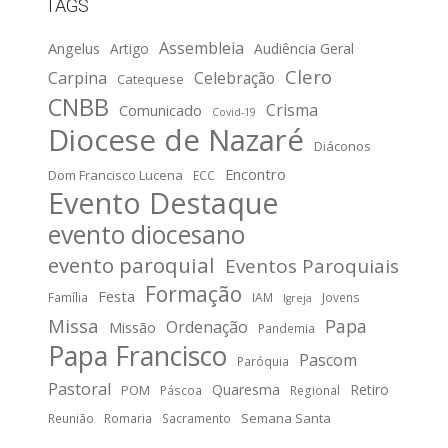
TAGS
Assembleia
Angelus
Artigo
Audiência Geral
Clero
Carpina
Celebração
Catequese
CNBB
Crisma
Comunicado
Covid-19
Diocese de Nazaré
Diáconos
Encontro
Dom Francisco Lucena
ECC
Evento Destaque
evento diocesano
evento paroquial
Eventos Paroquiais
Formação
Festa
Família
IAM
Jovens
Igreja
Missa
Papa
Ordenação
Missão
Pandemia
Papa Francisco
Pascom
Paróquia
Pastoral
Quaresma
Retiro
POM
Páscoa
Regional
Semana Santa
Reunião
Romaria
Sacramento