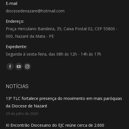
E-mail
diocesedenazare@hotmail.com
Endereço:
Praça Herculano Bandeira, 35, Caixa Postal 02, CEP 55800 -
000, Nazaré da Mata - PE
Expediente:
Segunda à sexta-feira, das 08h às 12h - 14h às 17h
Encontre-nos em:
Facebook
YouTube
Instagram
page
page
page
opens
opens
opens
NOTÍCIAS
in
in
in
13º TLC fortalece presença do movimento em mais paróquias
new
new
new
da Diocese de Nazaré
window
window
window
29 de julho de 2026
XI Encontrão Diocesano do EJC reúne cerca de 2.600