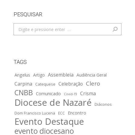
PESQUISAR
Search:
TAGS
Assembleia
Angelus
Artigo
Audiência Geral
Clero
Carpina
Celebração
Catequese
CNBB
Crisma
Comunicado
Covid-19
Diocese de Nazaré
Diáconos
Encontro
Dom Francisco Lucena
ECC
Evento Destaque
evento diocesano