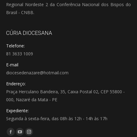
Regional Nordeste 2 da Conferência Nacional dos Bispos do
Brasil - CNBB.
CÚRIA DIOCESANA
Telefone:
81 3633 1009
E-mail
diocesedenazare@hotmail.com
Endereço:
Praça Herculano Bandeira, 35, Caixa Postal 02, CEP 55800 -
000, Nazaré da Mata - PE
Expediente:
Segunda à sexta-feira, das 08h às 12h - 14h às 17h
Encontre-nos em:
Facebook
YouTube
Instagram