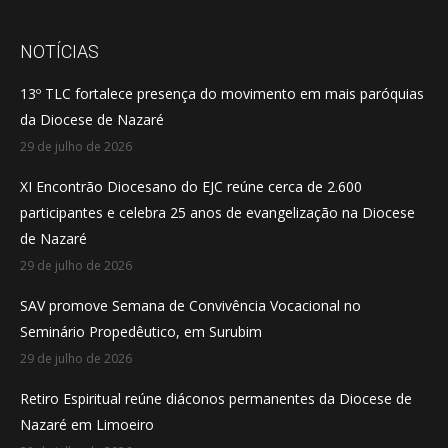
page
page
page
opens
opens
opens
NOTÍCIAS
in
in
in
13º TLC fortalece presença do movimento em mais paróquias
new
new
new
da Diocese de Nazaré
window
window
window
29 de julho de 2026
XI Encontrão Diocesano do EJC reúne cerca de 2.600
participantes e celebra 25 anos de evangelização na Diocese
de Nazaré
29 de julho de 2026
SAV promove Semana de Convivência Vocacional no
Seminário Propedêutico, em Surubim
29 de julho de 2026
Retiro Espiritual reúne diáconos permanentes da Diocese de
Nazaré em Limoeiro