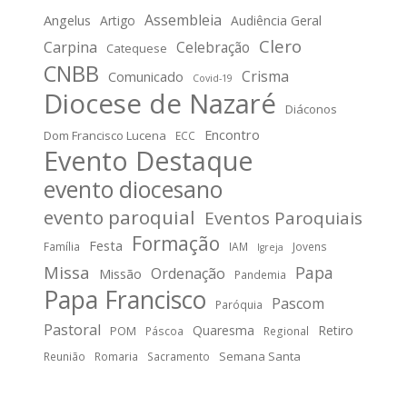
Assembleia
Angelus
Artigo
Audiência Geral
Clero
Carpina
Celebração
Catequese
CNBB
Crisma
Comunicado
Covid-19
Diocese de Nazaré
Diáconos
Encontro
Dom Francisco Lucena
ECC
Evento Destaque
evento diocesano
evento paroquial
Eventos Paroquiais
Formação
Festa
Família
IAM
Jovens
Igreja
Missa
Papa
Ordenação
Missão
Pandemia
Papa Francisco
Pascom
Paróquia
Pastoral
Quaresma
Retiro
POM
Páscoa
Regional
Semana Santa
Reunião
Romaria
Sacramento