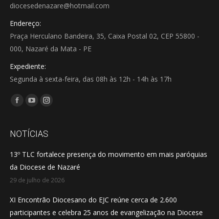
diocesedenazare@hotmail.com
Endereço:
Praça Herculano Bandeira, 35, Caixa Postal 02, CEP 55800 -
000, Nazaré da Mata - PE
Expediente:
Segunda à sexta-feira, das 08h às 12h - 14h às 17h
Encontre-nos em:
Facebook
YouTube
Instagram
page
page
page
opens
opens
opens
NOTÍCIAS
in
in
in
13º TLC fortalece presença do movimento em mais paróquias
new
new
new
da Diocese de Nazaré
window
window
window
29 de julho de 2026
XI Encontrão Diocesano do EJC reúne cerca de 2.600
participantes e celebra 25 anos de evangelização na Diocese