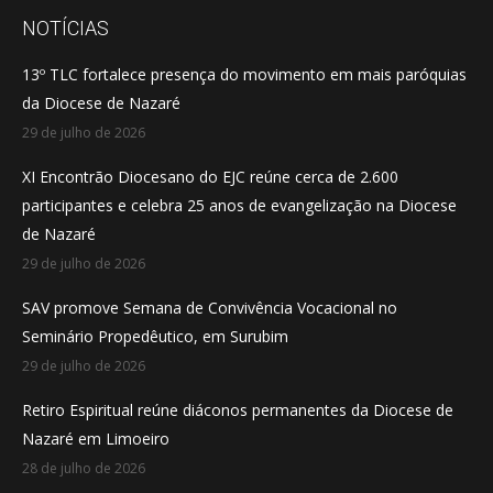
opens
opens
opens
NOTÍCIAS
in
in
in
13º TLC fortalece presença do movimento em mais paróquias
new
new
new
da Diocese de Nazaré
window
window
window
29 de julho de 2026
XI Encontrão Diocesano do EJC reúne cerca de 2.600
participantes e celebra 25 anos de evangelização na Diocese
de Nazaré
29 de julho de 2026
SAV promove Semana de Convivência Vocacional no
Seminário Propedêutico, em Surubim
29 de julho de 2026
Retiro Espiritual reúne diáconos permanentes da Diocese de
Nazaré em Limoeiro
28 de julho de 2026