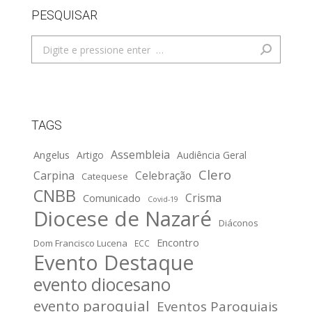
PESQUISAR
Search:
TAGS
Assembleia
Angelus
Artigo
Audiência Geral
Clero
Carpina
Celebração
Catequese
CNBB
Crisma
Comunicado
Covid-19
Diocese de Nazaré
Diáconos
Encontro
Dom Francisco Lucena
ECC
Evento Destaque
evento diocesano
evento paroquial
Eventos Paroquiais