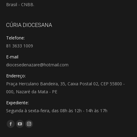
Brasil - CNBB.
CÚRIA DIOCESANA
Telefone:
81 3633 1009
E-mail
diocesedenazare@hotmail.com
Endereço:
Praça Herculano Bandeira, 35, Caixa Postal 02, CEP 55800 -
000, Nazaré da Mata - PE
Expediente:
Segunda à sexta-feira, das 08h às 12h - 14h às 17h
Encontre-nos em:
Facebook
YouTube
Instagram
page
page
page