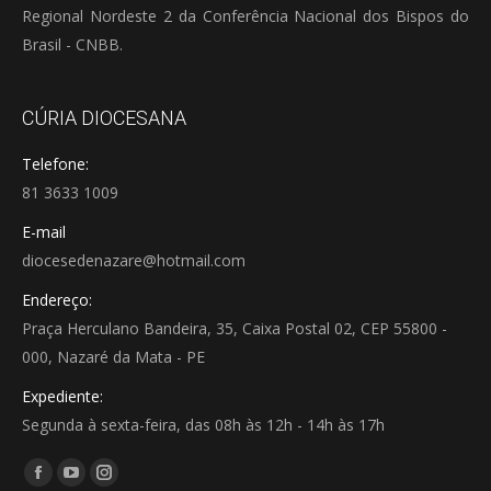
Regional Nordeste 2 da Conferência Nacional dos Bispos do
Brasil - CNBB.
CÚRIA DIOCESANA
Telefone:
81 3633 1009
E-mail
diocesedenazare@hotmail.com
Endereço:
Praça Herculano Bandeira, 35, Caixa Postal 02, CEP 55800 -
000, Nazaré da Mata - PE
Expediente:
Segunda à sexta-feira, das 08h às 12h - 14h às 17h
Encontre-nos em:
Facebook
YouTube
Instagram