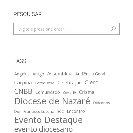
PESQUISAR
Search:
TAGS
Assembleia
Angelus
Artigo
Audiência Geral
Clero
Carpina
Celebração
Catequese
CNBB
Crisma
Comunicado
Covid-19
Diocese de Nazaré
Diáconos
Encontro
Dom Francisco Lucena
ECC
Evento Destaque
evento diocesano