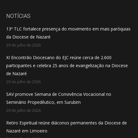
page
page
page
opens
opens
opens
NOTÍCIAS
in
in
in
13º TLC fortalece presença do movimento em mais paróquias
new
new
new
da Diocese de Nazaré
window
window
window
29 de julho de 2026
XI Encontrão Diocesano do EJC reúne cerca de 2.600
participantes e celebra 25 anos de evangelização na Diocese
de Nazaré
29 de julho de 2026
SAV promove Semana de Convivência Vocacional no
Seminário Propedêutico, em Surubim
29 de julho de 2026
Retiro Espiritual reúne diáconos permanentes da Diocese de
Nazaré em Limoeiro