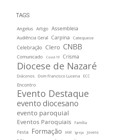
TAGS
Assembleia
Angelus
Artigo
Carpina
Audiência Geral
Catequese
CNBB
Clero
Celebração
Crisma
Comunicado
Covid-19
Diocese de Nazaré
Diáconos
Dom Francisco Lucena
ECC
Encontro
Evento Destaque
evento diocesano
evento paroquial
Eventos Paroquiais
Família
Formação
Festa
IAM
Jovens
Igreja