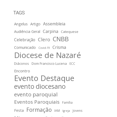
TAGS
Assembleia
Angelus
Artigo
Carpina
Audiência Geral
Catequese
CNBB
Clero
Celebração
Crisma
Comunicado
Covid-19
Diocese de Nazaré
Diáconos
Dom Francisco Lucena
ECC
Encontro
Evento Destaque
evento diocesano
evento paroquial
Eventos Paroquiais
Família
Formação
Festa
IAM
Jovens
Igreja