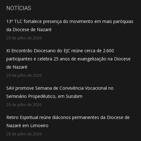
opens
opens
opens
NOTÍCIAS
in
in
in
13º TLC fortalece presença do movimento em mais paróquias
new
new
new
da Diocese de Nazaré
window
window
window
29 de julho de 2026
XI Encontrão Diocesano do EJC reúne cerca de 2.600
participantes e celebra 25 anos de evangelização na Diocese
de Nazaré
29 de julho de 2026
SAV promove Semana de Convivência Vocacional no
Seminário Propedêutico, em Surubim
29 de julho de 2026
Retiro Espiritual reúne diáconos permanentes da Diocese de
Nazaré em Limoeiro
28 de julho de 2026