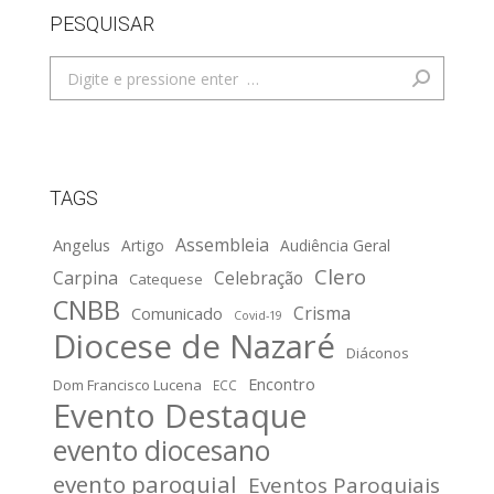
PESQUISAR
Search:
TAGS
Assembleia
Angelus
Artigo
Audiência Geral
Clero
Carpina
Celebração
Catequese
CNBB
Crisma
Comunicado
Covid-19
Diocese de Nazaré
Diáconos
Encontro
Dom Francisco Lucena
ECC
Evento Destaque
evento diocesano
evento paroquial
Eventos Paroquiais