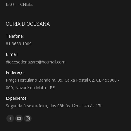
Brasil - CNBB.
CÚRIA DIOCESANA
Telefone:
81 3633 1009
E-mail
diocesedenazare@hotmail.com
Endereço:
Praça Herculano Bandeira, 35, Caixa Postal 02, CEP 55800 -
000, Nazaré da Mata - PE
Expediente:
Segunda à sexta-feira, das 08h às 12h - 14h às 17h
Encontre-nos em:
Facebook
YouTube
Instagram
page
page
page