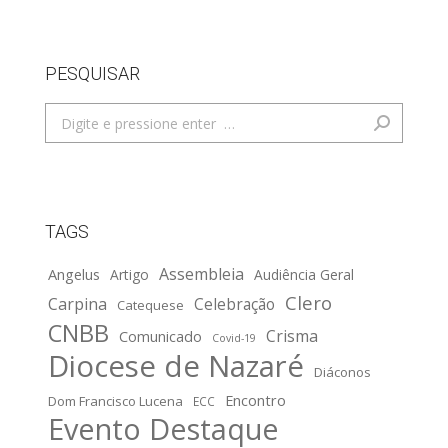
PESQUISAR
Search:
TAGS
Assembleia
Angelus
Artigo
Audiência Geral
Clero
Carpina
Celebração
Catequese
CNBB
Crisma
Comunicado
Covid-19
Diocese de Nazaré
Diáconos
Encontro
Dom Francisco Lucena
ECC
Evento Destaque