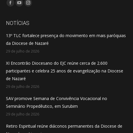
Encontre-nos em:
Facebook
YouTube
Instagram
page
page
page
opens
opens
opens
NOTÍCIAS
in
in
in
13º TLC fortalece presença do movimento em mais paróquias
new
new
new
da Diocese de Nazaré
window
window
window
29 de julho de 2026
XI Encontrão Diocesano do EJC reúne cerca de 2.600
participantes e celebra 25 anos de evangelização na Diocese
de Nazaré
29 de julho de 2026
SAV promove Semana de Convivência Vocacional no
Seminário Propedêutico, em Surubim
29 de julho de 2026
Retiro Espiritual reúne diáconos permanentes da Diocese de