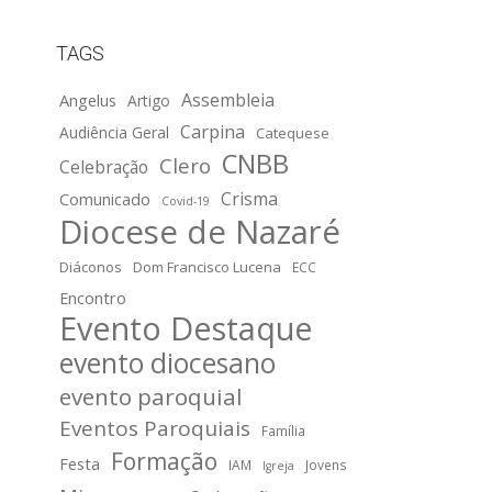
TAGS
Assembleia
Angelus
Artigo
Carpina
Audiência Geral
Catequese
CNBB
Clero
Celebração
Crisma
Comunicado
Covid-19
Diocese de Nazaré
Diáconos
Dom Francisco Lucena
ECC
Encontro
Evento Destaque
evento diocesano
evento paroquial
Eventos Paroquiais
Família
Formação
Festa
IAM
Jovens
Igreja