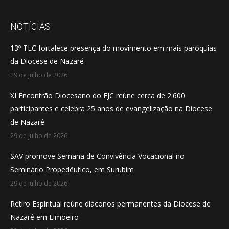
page
page
page
opens
opens
opens
NOTÍCIAS
in
in
in
13º TLC fortalece presença do movimento em mais paróquias
new
new
new
da Diocese de Nazaré
window
window
window
29 de julho de 2026
XI Encontrão Diocesano do EJC reúne cerca de 2.600
participantes e celebra 25 anos de evangelização na Diocese
de Nazaré
29 de julho de 2026
SAV promove Semana de Convivência Vocacional no
Seminário Propedêutico, em Surubim
29 de julho de 2026
Retiro Espiritual reúne diáconos permanentes da Diocese de
Nazaré em Limoeiro