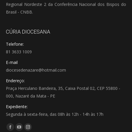
Regional Nordeste 2 da Conferência Nacional dos Bispos do
Brasil - CNBB.
CÚRIA DIOCESANA
Telefone:
81 3633 1009
E-mail
diocesedenazare@hotmail.com
Endereço:
Praça Herculano Bandeira, 35, Caixa Postal 02, CEP 55800 -
000, Nazaré da Mata - PE
Expediente:
Segunda à sexta-feira, das 08h às 12h - 14h às 17h
Encontre-nos em:
Facebook
YouTube
Instagram