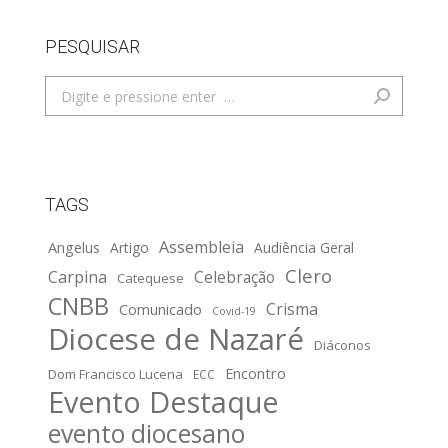
PESQUISAR
Search:
TAGS
Assembleia
Angelus
Artigo
Audiência Geral
Clero
Carpina
Celebração
Catequese
CNBB
Crisma
Comunicado
Covid-19
Diocese de Nazaré
Diáconos
Encontro
Dom Francisco Lucena
ECC
Evento Destaque
evento diocesano