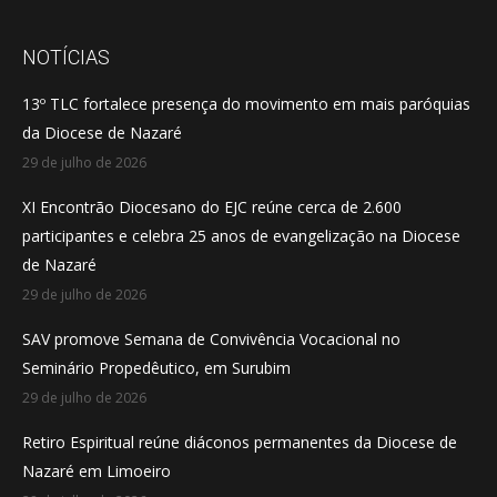
page
page
page
opens
opens
opens
NOTÍCIAS
in
in
in
13º TLC fortalece presença do movimento em mais paróquias
new
new
new
da Diocese de Nazaré
window
window
window
29 de julho de 2026
XI Encontrão Diocesano do EJC reúne cerca de 2.600
participantes e celebra 25 anos de evangelização na Diocese
de Nazaré
29 de julho de 2026
SAV promove Semana de Convivência Vocacional no
Seminário Propedêutico, em Surubim
29 de julho de 2026
Retiro Espiritual reúne diáconos permanentes da Diocese de
Nazaré em Limoeiro