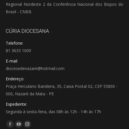
Regional Nordeste 2 da Conferência Nacional dos Bispos do
Brasil - CNBB.
CÚRIA DIOCESANA
Telefone:
81 3633 1009
E-mail
diocesedenazare@hotmail.com
Endereço:
Praça Herculano Bandeira, 35, Caixa Postal 02, CEP 55800 -
000, Nazaré da Mata - PE
Expediente:
Segunda à sexta-feira, das 08h às 12h - 14h às 17h
Encontre-nos em:
Facebook
YouTube
Instagram