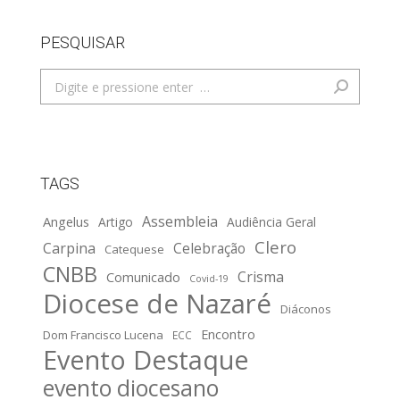
PESQUISAR
Search:
TAGS
Assembleia
Angelus
Artigo
Audiência Geral
Clero
Carpina
Celebração
Catequese
CNBB
Crisma
Comunicado
Covid-19
Diocese de Nazaré
Diáconos
Encontro
Dom Francisco Lucena
ECC
Evento Destaque
evento diocesano