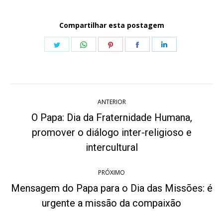
Compartilhar esta postagem
Share
Share
Share
Share
Share
on
on
on
on
on
Twitter
WhatsApp
Pinterest
Facebook
LinkedIn
Navegação
ANTERIOR
de
O Papa: Dia da Fraternidade Humana,
post:
promover o diálogo inter-religioso e
Post
anterior:
intercultural
PRÓXIMO
Mensagem do Papa para o Dia das Missões: é
Próximo
urgente a missão da compaixão
post: