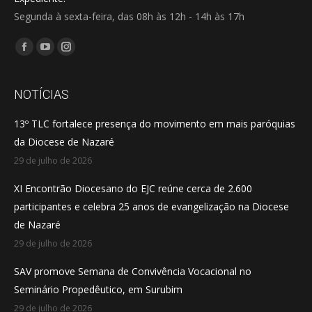
Segunda à sexta-feira, das 08h às 12h - 14h às 17h
Encontre-nos em:
Facebook
YouTube
Instagram
page
page
page
opens
opens
opens
NOTÍCIAS
in
in
in
13º TLC fortalece presença do movimento em mais paróquias
new
new
new
da Diocese de Nazaré
window
window
window
29 de julho de 2026
XI Encontrão Diocesano do EJC reúne cerca de 2.600
participantes e celebra 25 anos de evangelização na Diocese
de Nazaré
29 de julho de 2026
SAV promove Semana de Convivência Vocacional no
Seminário Propedêutico, em Surubim
29 de julho de 2026