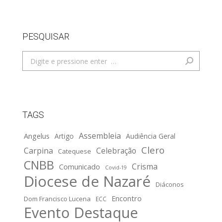
PESQUISAR
Search:
TAGS
Assembleia
Angelus
Artigo
Audiência Geral
Clero
Carpina
Celebração
Catequese
CNBB
Crisma
Comunicado
Covid-19
Diocese de Nazaré
Diáconos
Encontro
Dom Francisco Lucena
ECC
Evento Destaque