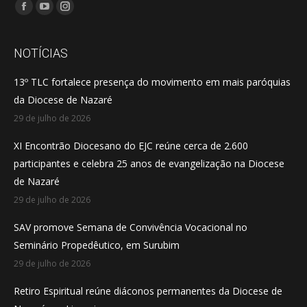
Encontre-nos em:
Facebook
YouTube
Instagram
page
page
page
opens
opens
opens
NOTÍCIAS
in
in
in
13º TLC fortalece presença do movimento em mais paróquias
new
new
new
da Diocese de Nazaré
window
window
window
29 de julho de 2026
XI Encontrão Diocesano do EJC reúne cerca de 2.600
participantes e celebra 25 anos de evangelização na Diocese
de Nazaré
29 de julho de 2026
SAV promove Semana de Convivência Vocacional no
Seminário Propedêutico, em Surubim
29 de julho de 2026
Retiro Espiritual reúne diáconos permanentes da Diocese de