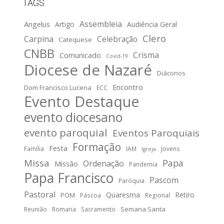
TAGS
Assembleia
Angelus
Artigo
Audiência Geral
Clero
Carpina
Celebração
Catequese
CNBB
Crisma
Comunicado
Covid-19
Diocese de Nazaré
Diáconos
Encontro
Dom Francisco Lucena
ECC
Evento Destaque
evento diocesano
evento paroquial
Eventos Paroquiais
Formação
Festa
Família
IAM
Jovens
Igreja
Missa
Papa
Ordenação
Missão
Pandemia
Papa Francisco
Pascom
Paróquia
Pastoral
Quaresma
Retiro
POM
Páscoa
Regional
Semana Santa
Reunião
Romaria
Sacramento