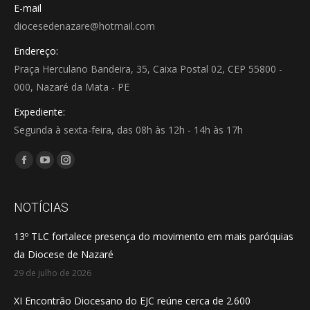
E-mail
diocesedenazare@hotmail.com
Endereço:
Praça Herculano Bandeira, 35, Caixa Postal 02, CEP 55800 -
000, Nazaré da Mata - PE
Expediente:
Segunda à sexta-feira, das 08h às 12h - 14h às 17h
Encontre-nos em:
Facebook
YouTube
Instagram
page
page
page
opens
opens
opens
NOTÍCIAS
in
in
in
13º TLC fortalece presença do movimento em mais paróquias
new
new
new
da Diocese de Nazaré
window
window
window
29 de julho de 2026
XI Encontrão Diocesano do EJC reúne cerca de 2.600