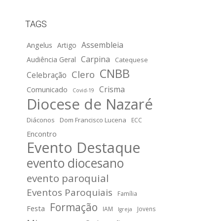
TAGS
Assembleia
Angelus
Artigo
Carpina
Audiência Geral
Catequese
CNBB
Clero
Celebração
Crisma
Comunicado
Covid-19
Diocese de Nazaré
Diáconos
Dom Francisco Lucena
ECC
Encontro
Evento Destaque
evento diocesano
evento paroquial
Eventos Paroquiais
Família
Formação
Festa
IAM
Jovens
Igreja