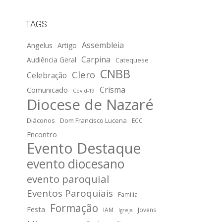
TAGS
Assembleia
Angelus
Artigo
Carpina
Audiência Geral
Catequese
CNBB
Clero
Celebração
Crisma
Comunicado
Covid-19
Diocese de Nazaré
Diáconos
Dom Francisco Lucena
ECC
Encontro
Evento Destaque
evento diocesano
evento paroquial
Eventos Paroquiais
Família
Formação
Festa
IAM
Jovens
Igreja