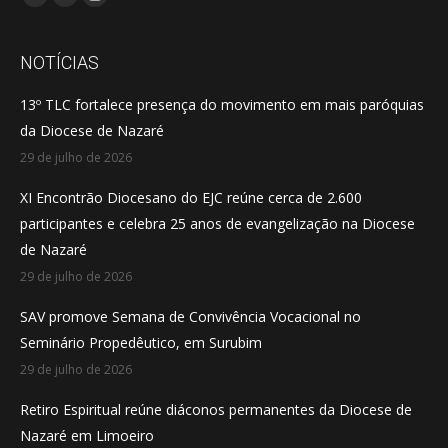
Facebook
YouTube
Instagram
page
page
page
opens
opens
opens
NOTÍCIAS
in
in
in
13º TLC fortalece presença do movimento em mais paróquias
new
new
new
da Diocese de Nazaré
window
window
window
29 de julho de 2026
XI Encontrão Diocesano do EJC reúne cerca de 2.600
participantes e celebra 25 anos de evangelização na Diocese
de Nazaré
29 de julho de 2026
SAV promove Semana de Convivência Vocacional no
Seminário Propedêutico, em Surubim
29 de julho de 2026
Retiro Espiritual reúne diáconos permanentes da Diocese de
Nazaré em Limoeiro