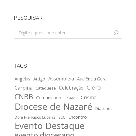
PESQUISAR
Search:
TAGS
Assembleia
Angelus
Artigo
Audiência Geral
Clero
Carpina
Celebração
Catequese
CNBB
Crisma
Comunicado
Covid-19
Diocese de Nazaré
Diáconos
Encontro
Dom Francisco Lucena
ECC
Evento Destaque
evento diocesano