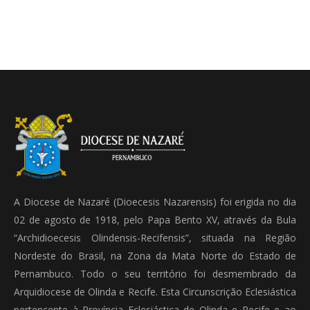
A Diocese de Nazaré (Dioecesis Nazarensis) foi erigida no dia
02 de agosto de 1918, pelo Papa Bento XV, através da Bula
“Archidioecesis Olindensis-Recifensis”, situada na Região
Nordeste do Brasil, na Zona da Mata Norte do Estado de
Pernambuco. Todo o seu território foi desmembrado da
Arquidiocese de Olinda e Recife. Esta Circunscrição Eclesiástica
pertencente à Província Eclesiástica de Olinda e Recife e ao