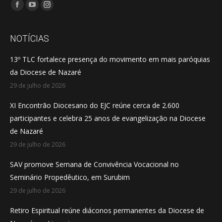
Encontre-nos em:
Facebook
YouTube
Instagram
page
page
page
opens
opens
opens
NOTÍCIAS
in
in
in
13º TLC fortalece presença do movimento em mais paróquias
new
new
new
da Diocese de Nazaré
window
window
window
29 de julho de 2026
XI Encontrão Diocesano do EJC reúne cerca de 2.600
participantes e celebra 25 anos de evangelização na Diocese
de Nazaré
29 de julho de 2026
SAV promove Semana de Convivência Vocacional no
Seminário Propedêutico, em Surubim
29 de julho de 2026
Retiro Espiritual reúne diáconos permanentes da Diocese de