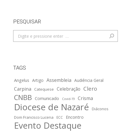
PESQUISAR
Search:
TAGS
Assembleia
Angelus
Artigo
Audiência Geral
Clero
Carpina
Celebração
Catequese
CNBB
Crisma
Comunicado
Covid-19
Diocese de Nazaré
Diáconos
Encontro
Dom Francisco Lucena
ECC
Evento Destaque