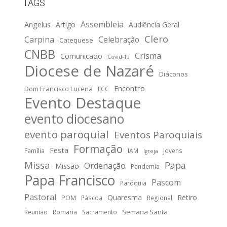
TAGS
Assembleia
Angelus
Artigo
Audiência Geral
Clero
Carpina
Celebração
Catequese
CNBB
Crisma
Comunicado
Covid-19
Diocese de Nazaré
Diáconos
Encontro
Dom Francisco Lucena
ECC
Evento Destaque
evento diocesano
evento paroquial
Eventos Paroquiais
Formação
Festa
Família
IAM
Jovens
Igreja
Missa
Papa
Ordenação
Missão
Pandemia
Papa Francisco
Pascom
Paróquia
Pastoral
Quaresma
Retiro
POM
Páscoa
Regional
Semana Santa
Reunião
Romaria
Sacramento