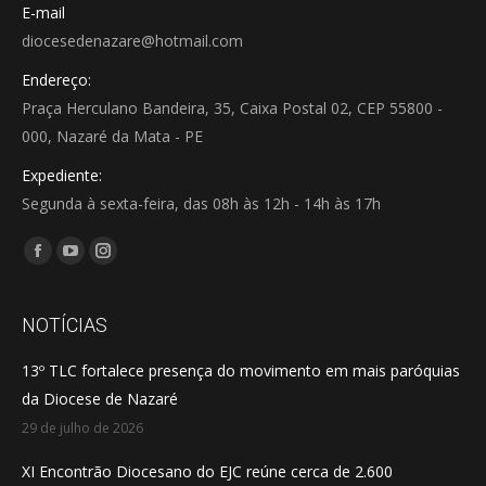
E-mail
diocesedenazare@hotmail.com
Endereço:
Praça Herculano Bandeira, 35, Caixa Postal 02, CEP 55800 -
000, Nazaré da Mata - PE
Expediente:
Segunda à sexta-feira, das 08h às 12h - 14h às 17h
Encontre-nos em:
Facebook
YouTube
Instagram
page
page
page
opens
opens
opens
NOTÍCIAS
in
in
in
13º TLC fortalece presença do movimento em mais paróquias
new
new
new
da Diocese de Nazaré
window
window
window
29 de julho de 2026
XI Encontrão Diocesano do EJC reúne cerca de 2.600