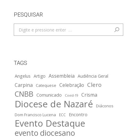
PESQUISAR
Search:
TAGS
Assembleia
Angelus
Artigo
Audiência Geral
Clero
Carpina
Celebração
Catequese
CNBB
Crisma
Comunicado
Covid-19
Diocese de Nazaré
Diáconos
Encontro
Dom Francisco Lucena
ECC
Evento Destaque
evento diocesano