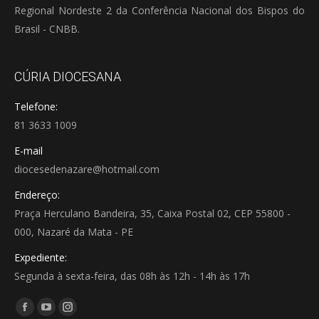
Regional Nordeste 2 da Conferência Nacional dos Bispos do
Brasil - CNBB.
CÚRIA DIOCESANA
Telefone:
81 3633 1009
E-mail
diocesedenazare@hotmail.com
Endereço:
Praça Herculano Bandeira, 35, Caixa Postal 02, CEP 55800 -
000, Nazaré da Mata - PE
Expediente:
Segunda à sexta-feira, das 08h às 12h - 14h às 17h
Encontre-nos em:
Facebook
YouTube
Instagram