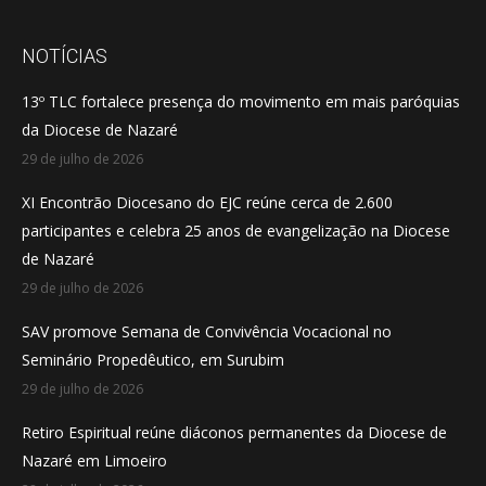
page
page
page
opens
opens
opens
NOTÍCIAS
in
in
in
13º TLC fortalece presença do movimento em mais paróquias
new
new
new
da Diocese de Nazaré
window
window
window
29 de julho de 2026
XI Encontrão Diocesano do EJC reúne cerca de 2.600
participantes e celebra 25 anos de evangelização na Diocese
de Nazaré
29 de julho de 2026
SAV promove Semana de Convivência Vocacional no
Seminário Propedêutico, em Surubim
29 de julho de 2026
Retiro Espiritual reúne diáconos permanentes da Diocese de
Nazaré em Limoeiro