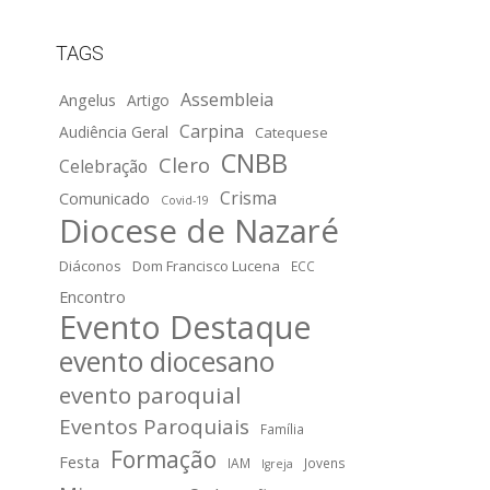
TAGS
Assembleia
Angelus
Artigo
Carpina
Audiência Geral
Catequese
CNBB
Clero
Celebração
Crisma
Comunicado
Covid-19
Diocese de Nazaré
Diáconos
Dom Francisco Lucena
ECC
Encontro
Evento Destaque
evento diocesano
evento paroquial
Eventos Paroquiais
Família
Formação
Festa
IAM
Jovens
Igreja