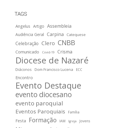
TAGS
Assembleia
Angelus
Artigo
Carpina
Audiência Geral
Catequese
CNBB
Clero
Celebração
Crisma
Comunicado
Covid-19
Diocese de Nazaré
Diáconos
Dom Francisco Lucena
ECC
Encontro
Evento Destaque
evento diocesano
evento paroquial
Eventos Paroquiais
Família
Formação
Festa
IAM
Jovens
Igreja