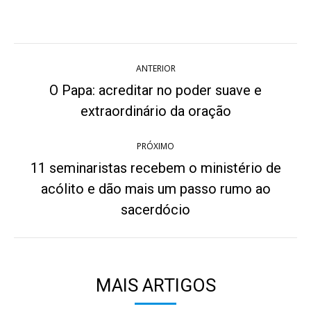
on
on
on
on
on
Twitter
WhatsApp
Pinterest
Facebook
LinkedIn
Navegação
ANTERIOR
de
O Papa: acreditar no poder suave e
Post
post:
extraordinário da oração
anterior:
PRÓXIMO
11 seminaristas recebem o ministério de
acólito e dão mais um passo rumo ao
Próximo
post:
sacerdócio
MAIS ARTIGOS