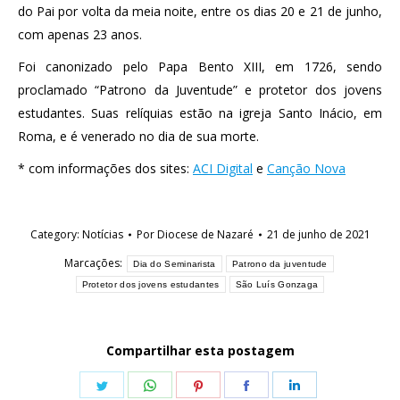
do Pai por volta da meia noite, entre os dias 20 e 21 de junho,
com apenas 23 anos.
Foi canonizado pelo Papa Bento XIII, em 1726, sendo
proclamado “Patrono da Juventude” e protetor dos jovens
estudantes. Suas relíquias estão na igreja Santo Inácio, em
Roma, e é venerado no dia de sua morte.
* com informações dos sites:
ACI Digital
e
Canção Nova
Category:
Notícias
Por
Diocese de Nazaré
21 de junho de 2021
Marcações:
Dia do Seminarista
Patrono da juventude
Protetor dos jovens estudantes
São Luís Gonzaga
Compartilhar esta postagem
Share
Share
Share
Share
Share