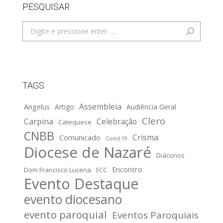
PESQUISAR
Search:
TAGS
Assembleia
Angelus
Artigo
Audiência Geral
Clero
Carpina
Celebração
Catequese
CNBB
Crisma
Comunicado
Covid-19
Diocese de Nazaré
Diáconos
Encontro
Dom Francisco Lucena
ECC
Evento Destaque
evento diocesano
evento paroquial
Eventos Paroquiais