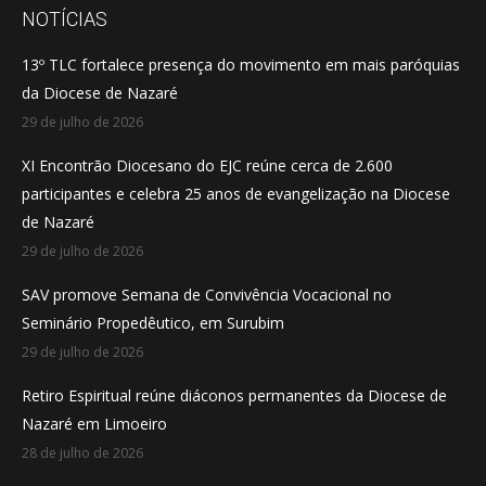
opens
opens
opens
NOTÍCIAS
in
in
in
13º TLC fortalece presença do movimento em mais paróquias
new
new
new
da Diocese de Nazaré
window
window
window
29 de julho de 2026
XI Encontrão Diocesano do EJC reúne cerca de 2.600
participantes e celebra 25 anos de evangelização na Diocese
de Nazaré
29 de julho de 2026
SAV promove Semana de Convivência Vocacional no
Seminário Propedêutico, em Surubim
29 de julho de 2026
Retiro Espiritual reúne diáconos permanentes da Diocese de
Nazaré em Limoeiro
28 de julho de 2026