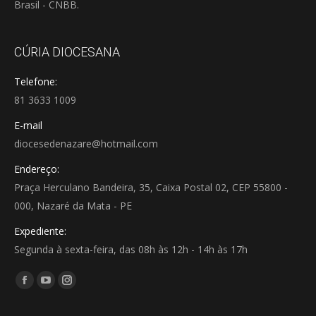
Brasil - CNBB.
CÚRIA DIOCESANA
Telefone:
81 3633 1009
E-mail
diocesedenazare@hotmail.com
Endereço:
Praça Herculano Bandeira, 35, Caixa Postal 02, CEP 55800 -
000, Nazaré da Mata - PE
Expediente:
Segunda à sexta-feira, das 08h às 12h - 14h às 17h
Encontre-nos em:
Facebook
YouTube
Instagram
page
page
page