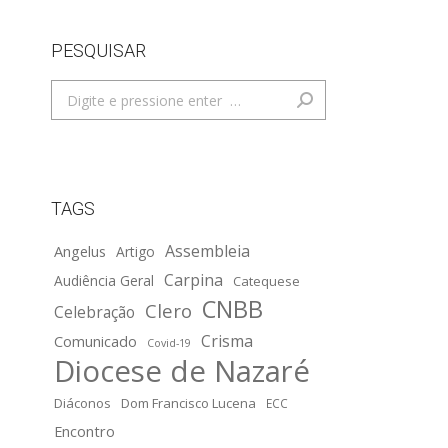
PESQUISAR
Search:
TAGS
Assembleia
Angelus
Artigo
Carpina
Audiência Geral
Catequese
CNBB
Clero
Celebração
Crisma
Comunicado
Covid-19
Diocese de Nazaré
Diáconos
Dom Francisco Lucena
ECC
Encontro