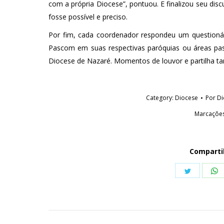
com a própria Diocese”, pontuou. E finalizou seu di
fosse possível e preciso.
Por fim, cada coordenador respondeu um questionári
Pascom em suas respectivas paróquias ou áreas past
Diocese de Nazaré. Momentos de louvor e partilha 
Category:
Diocese
Por
Di
Marcaçõe
Comparti
Share
S
on
o
Twitter
W
Navegação