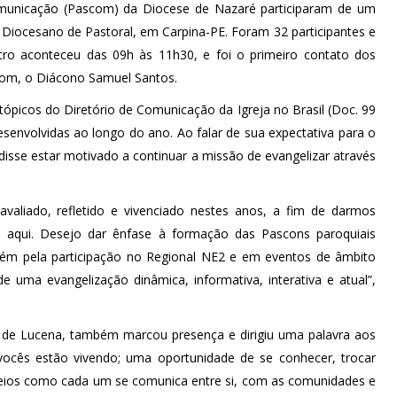
municação (Pascom) da Diocese de Nazaré participaram de um
 Diocesano de Pastoral, em Carpina-PE. Foram 32 participantes e
tro aconteceu das 09h às 11h30, e foi o primeiro contato dos
om, o Diácono Samuel Santos.
ópicos do Diretório de Comunicação da Igreja no Brasil (Doc. 99
envolvidas ao longo do ano. Ao falar de sua expectativa para o
disse estar motivado a continuar a missão de evangelizar através
valiado, refletido e vivenciado nestes anos, a fim de darmos
té aqui. Desejo dar ênfase à formação das Pascons paroquiais
bém pela participação no Regional NE2 e em eventos de âmbito
 uma evangelização dinâmica, informativa, interativa e atual”,
 de Lucena, também marcou presença e dirigiu uma palavra aos
cês estão vivendo; uma oportunidade de se conhecer, trocar
eios como cada um se comunica entre si, com as comunidades e