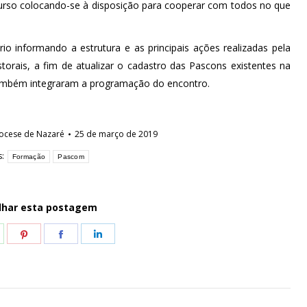
scurso colocando-se à disposição para cooperar com todos no que
o informando a estrutura e as principais ações realizadas pela
orais, a fim de atualizar o cadastro das Pascons existentes na
também integraram a programação do encontro.
ocese de Nazaré
25 de março de 2019
s:
Formação
Pascom
lhar esta postagem
hare
Share
Share
Share
n
on
on
on
hatsApp
Pinterest
Facebook
LinkedIn