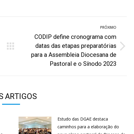
n
on
on
on
hatsApp
Pinterest
Facebook
LinkedIn
PRÓXIMO
CODIP define cronograma com
datas das etapas preparatórias
Próximo
para a Assembleia Diocesana de
post:
Pastoral e o Sínodo 2023
S ARTIGOS
Estudo das DGAE destaca
s
caminhos para a elaboração do