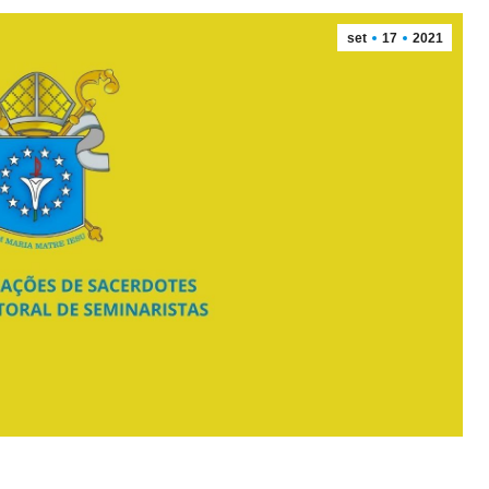
set
17
2021