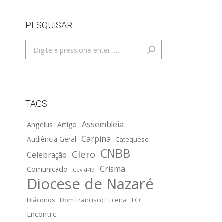
PESQUISAR
Search:
TAGS
Assembleia
Angelus
Artigo
Carpina
Audiência Geral
Catequese
CNBB
Clero
Celebração
Crisma
Comunicado
Covid-19
Diocese de Nazaré
Diáconos
Dom Francisco Lucena
ECC
Encontro