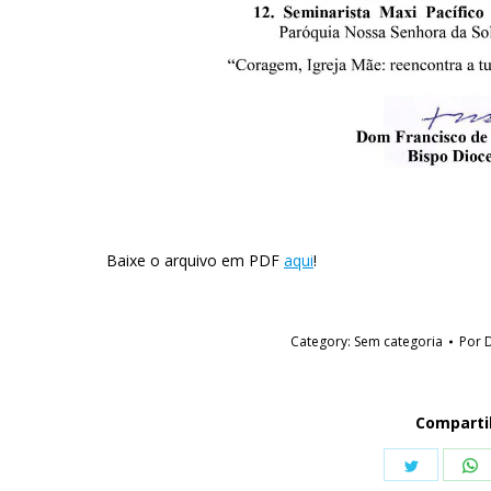
Baixe o arquivo em PDF
aqui
!
Category:
Sem categoria
Por
D
Comparti
Share
S