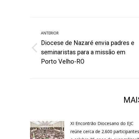
on
o
Twitter
W
Navegação
de
ANTERIOR
Diocese de Nazaré envia padres e
post:
Post
seminaristas para a missão em
anterior:
Porto Velho-RO
MAI
XI Encontrão Diocesano do EJC
reúne cerca de 2.600 participante