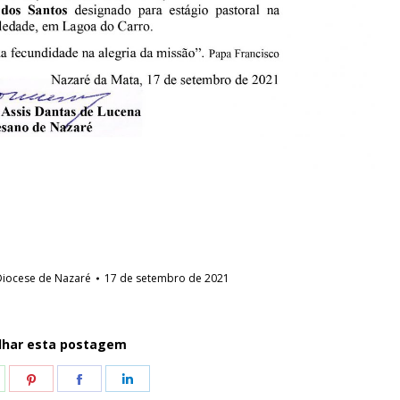
iocese de Nazaré
17 de setembro de 2021
lhar esta postagem
hare
Share
Share
Share