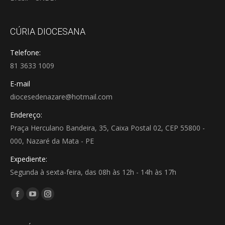
CÚRIA DIOCESANA
Telefone:
81 3633 1009
E-mail
diocesedenazare@hotmail.com
Endereço:
Praça Herculano Bandeira, 35, Caixa Postal 02, CEP 55800 -
000, Nazaré da Mata - PE
Expediente:
Segunda à sexta-feira, das 08h às 12h - 14h às 17h
Encontre-nos em:
Facebook
YouTube
Instagram
page
page
page