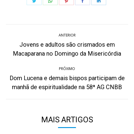
Share
Share
Share
Share
Share
on
on
on
on
on
Twitter
WhatsApp
Pinterest
Facebook
LinkedIn
Navegação
ANTERIOR
de
Jovens e adultos são crismados em
Post
post:
Macaparana no Domingo da Misericórdia
anterior:
PRÓXIMO
Dom Lucena e demais bispos participam de
Próximo
manhã de espiritualidade na 58ª AG CNBB
post:
MAIS ARTIGOS