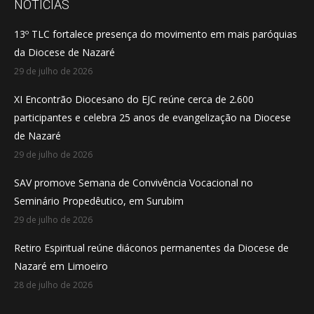
opens
opens
opens
NOTÍCIAS
in
in
in
13º TLC fortalece presença do movimento em mais paróquias
new
new
new
da Diocese de Nazaré
window
window
window
29 de julho de 2026
XI Encontrão Diocesano do EJC reúne cerca de 2.600
participantes e celebra 25 anos de evangelização na Diocese
de Nazaré
29 de julho de 2026
SAV promove Semana de Convivência Vocacional no
Seminário Propedêutico, em Surubim
29 de julho de 2026
Retiro Espiritual reúne diáconos permanentes da Diocese de
Nazaré em Limoeiro
28 de julho de 2026