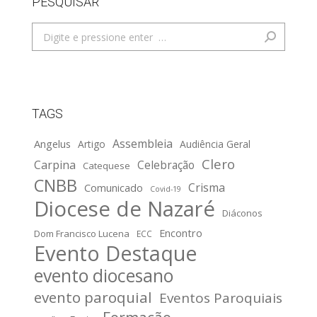
PESQUISAR
Search:
TAGS
Assembleia
Angelus
Artigo
Audiência Geral
Clero
Carpina
Celebração
Catequese
CNBB
Crisma
Comunicado
Covid-19
Diocese de Nazaré
Diáconos
Encontro
Dom Francisco Lucena
ECC
Evento Destaque
evento diocesano
evento paroquial
Eventos Paroquiais