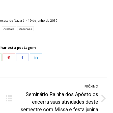
iocese de Nazaré
19 de junho de 2019
:
Acolitato
Diaconado
lhar esta postagem
hare
Share
Share
Share
n
on
on
on
hatsApp
Pinterest
Facebook
LinkedIn
PRÓXIMO
Seminário Rainha dos Apóstolos
Próximo
encerra suas atividades deste
post:
semestre com Missa e festa junina