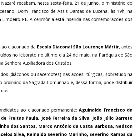
azaré recebem, nesta sexta-feira, 21 de junho, o ministério do
diocesano, Dom Francisco de Assis Dantas de Lucena, às 19h, na
m Limoeiro-PE. A cerimônia está inserida nas comemorações dos
.
s ao diaconado da
Escola Diaconal São Lourenço Mártir,
antes
uídos no leitorato no último dia 24 de maio, na Paróquia de São
a Senhora Auxiliadora dos Cristãos.
enados (diáconos ou sacerdotes) nas ações litúrgicas, sobretudo na
tro ordinário da Sagrada Comunhão e, dessa forma, pode distribuir
rmos.
 candidatos ao diaconado permanente:
Aguinaldo Francisco da
de Freitas Paula, José Ferreira da Silva, João Júlio Barreto
tinho dos Santos, Marco Antônio da Costa Barbosa, Nedson
elos Silva, Reinaldo Severino Marinho, Severino Ramos da