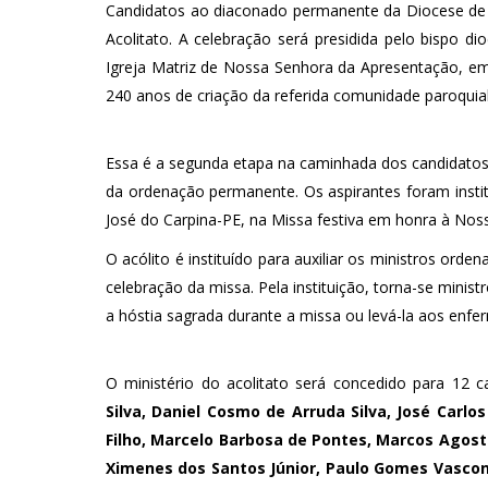
Candidatos ao diaconado permanente da Diocese de N
Acolitato. A celebração será presidida pelo bispo 
Igreja Matriz de Nossa Senhora da Apresentação, e
240 anos de criação da referida comunidade paroquial
Essa é a segunda etapa na caminhada dos candidato
da ordenação permanente. Os aspirantes foram instit
José do Carpina-PE, na Missa festiva em honra à Noss
O acólito é instituído para auxiliar os ministros ord
celebração da missa. Pela instituição, torna-se minis
a hóstia sagrada durante a missa ou levá-la aos enfe
O ministério do acolitato será concedido para 12
Silva, Daniel Cosmo de Arruda Silva, José Carlos 
Filho, Marcelo Barbosa de Pontes, Marcos Agos
Ximenes dos Santos Júnior, Paulo Gomes Vasconc