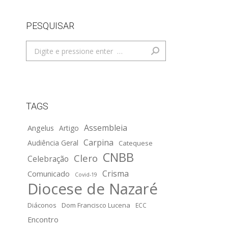
PESQUISAR
Search:
TAGS
Assembleia
Angelus
Artigo
Carpina
Audiência Geral
Catequese
CNBB
Clero
Celebração
Crisma
Comunicado
Covid-19
Diocese de Nazaré
Diáconos
Dom Francisco Lucena
ECC
Encontro