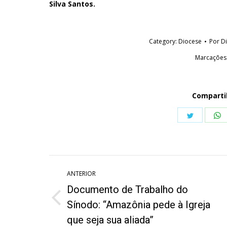
Silva Santos.
Category:
Diocese
Por
D
Marcações
Comparti
Share
S
on
o
Twitter
W
Navegação
ANTERIOR
de
Documento de Trabalho do
post:
Post
Sínodo: “Amazônia pede à Igreja
anterior:
que seja sua aliada”