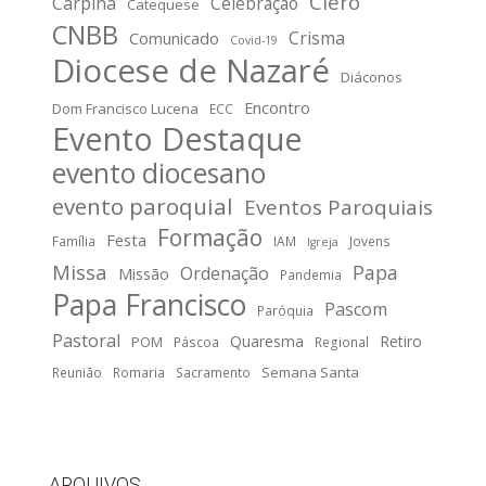
Clero
Carpina
Celebração
Catequese
CNBB
Crisma
Comunicado
Covid-19
Diocese de Nazaré
Diáconos
Encontro
Dom Francisco Lucena
ECC
Evento Destaque
evento diocesano
evento paroquial
Eventos Paroquiais
Formação
Festa
Família
IAM
Jovens
Igreja
Missa
Papa
Ordenação
Missão
Pandemia
Papa Francisco
Pascom
Paróquia
Pastoral
Quaresma
Retiro
POM
Páscoa
Regional
Semana Santa
Reunião
Romaria
Sacramento
ARQUIVOS