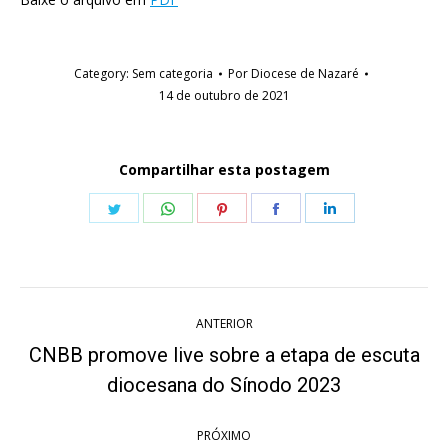
Category:
Sem categoria
Por
Diocese de Nazaré
14 de outubro de 2021
Compartilhar esta postagem
Share
Share
Share
Share
Share
on
on
on
on
on
Twitter
WhatsApp
Pinterest
Facebook
LinkedIn
Navegação
ANTERIOR
de
CNBB promove live sobre a etapa de escuta
Post
post:
diocesana do Sínodo 2023
anterior:
PRÓXIMO