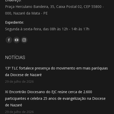
Praça Herculano Bandeira, 35, Caixa Postal 02, CEP 55800 -
000, Nazaré da Mata - PE
Expediente:
Segunda à sexta-feira, das 08h às 12h - 14h às 17h
Encontre-nos em:
Facebook
YouTube
Instagram
page
page
page
opens
opens
opens
NOTÍCIAS
in
in
in
13º TLC fortalece presença do movimento em mais paróquias
new
new
new
da Diocese de Nazaré
window
window
window
29 de julho de 2026
XI Encontrão Diocesano do EJC reúne cerca de 2.600
participantes e celebra 25 anos de evangelização na Diocese
de Nazaré
29 de julho de 2026