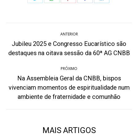
on
on
on
on
on
Twitter
WhatsApp
Pinterest
Facebook
LinkedIn
Navegação
ANTERIOR
de
Jubileu 2025 e Congresso Eucarístico são
Post
post:
destaques na oitava sessão da 60ª AG CNBB
anterior:
PRÓXIMO
Na Assembleia Geral da CNBB, bispos
vivenciam momentos de espiritualidade num
Próximo
post:
ambiente de fraternidade e comunhão
MAIS ARTIGOS