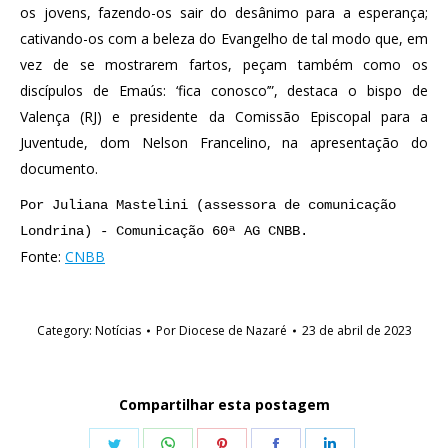
os jovens, fazendo-os sair do desânimo para a esperança;
cativando-os com a beleza do Evangelho de tal modo que, em
vez de se mostrarem fartos, peçam também como os
discípulos de Emaús: ‘fica conosco’”, destaca o bispo de
Valença (RJ) e presidente da Comissão Episcopal para a
Juventude, dom Nelson Francelino, na apresentação do
documento.
Por Juliana 
Mastelini (assessora de comunicação 
Londrina) - Comunicação 60ª AG CNBB.
Fonte:
CNBB
Category:
Notícias
Por
Diocese de Nazaré
23 de abril de 2023
Compartilhar esta postagem
Share
Share
Share
Share
Share