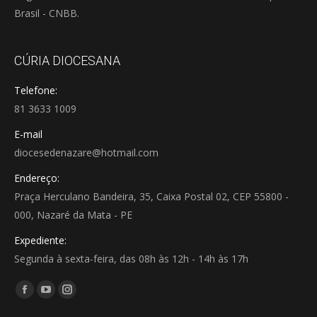
Brasil - CNBB.
CÚRIA DIOCESANA
Telefone:
81 3633 1009
E-mail
diocesedenazare@hotmail.com
Endereço:
Praça Herculano Bandeira, 35, Caixa Postal 02, CEP 55800 -
000, Nazaré da Mata - PE
Expediente:
Segunda à sexta-feira, das 08h às 12h - 14h às 17h
Encontre-nos em:
Facebook
YouTube
Instagram
page
page
page