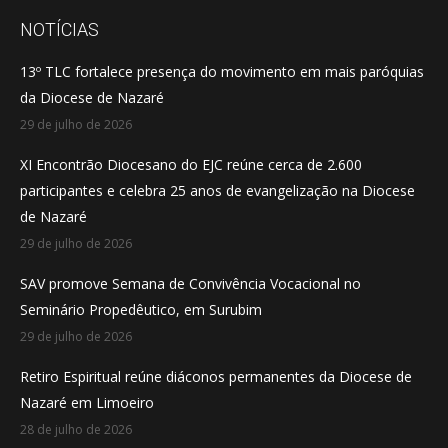
opens
opens
opens
NOTÍCIAS
in
in
in
13º TLC fortalece presença do movimento em mais paróquias
new
new
new
da Diocese de Nazaré
window
window
window
29 de julho de 2026
XI Encontrão Diocesano do EJC reúne cerca de 2.600
participantes e celebra 25 anos de evangelização na Diocese
de Nazaré
29 de julho de 2026
SAV promove Semana de Convivência Vocacional no
Seminário Propedêutico, em Surubim
29 de julho de 2026
Retiro Espiritual reúne diáconos permanentes da Diocese de
Nazaré em Limoeiro
28 de julho de 2026