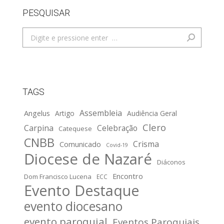
PESQUISAR
Search:
TAGS
Assembleia
Angelus
Artigo
Audiência Geral
Clero
Carpina
Celebração
Catequese
CNBB
Crisma
Comunicado
Covid-19
Diocese de Nazaré
Diáconos
Encontro
Dom Francisco Lucena
ECC
Evento Destaque
evento diocesano
evento paroquial
Eventos Paroquiais