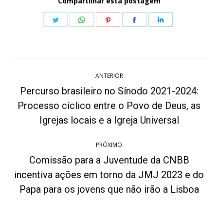
Compartilhar esta postagem
Share
Share
Share
Share
Share
on
on
on
on
on
Twitter
WhatsApp
Pinterest
Facebook
LinkedIn
Navegação
ANTERIOR
de
Percurso brasileiro no Sínodo 2021-2024:
post:
Processo cíclico entre o Povo de Deus, as
Post
anterior:
Igrejas locais e a Igreja Universal
PRÓXIMO
Comissão para a Juventude da CNBB
incentiva ações em torno da JMJ 2023 e do
Próximo
post:
Papa para os jovens que não irão a Lisboa