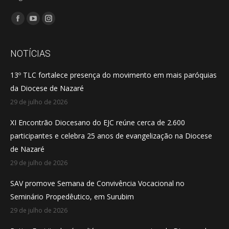
Encontre-nos em:
Facebook
YouTube
Instagram
page
page
page
opens
opens
opens
NOTÍCIAS
in
in
in
13º TLC fortalece presença do movimento em mais paróquias
new
new
new
da Diocese de Nazaré
window
window
window
29 de julho de 2026
XI Encontrão Diocesano do EJC reúne cerca de 2.600
participantes e celebra 25 anos de evangelização na Diocese
de Nazaré
29 de julho de 2026
SAV promove Semana de Convivência Vocacional no
Seminário Propedêutico, em Surubim
29 de julho de 2026