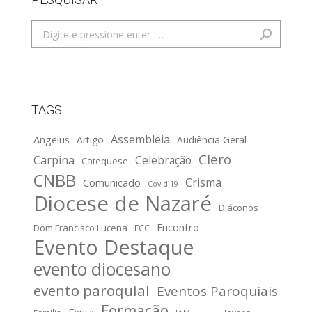
Search:
TAGS
Assembleia
Angelus
Artigo
Audiência Geral
Clero
Carpina
Celebração
Catequese
CNBB
Crisma
Comunicado
Covid-19
Diocese de Nazaré
Diáconos
Encontro
Dom Francisco Lucena
ECC
Evento Destaque
evento diocesano
evento paroquial
Eventos Paroquiais
Formação