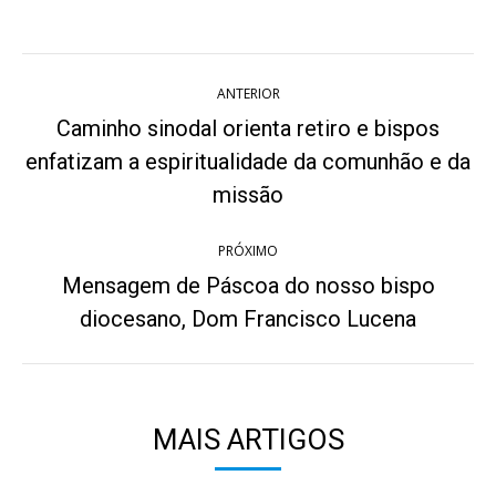
Twitter
WhatsApp
Pinterest
Facebook
LinkedIn
Navegação
ANTERIOR
de
Caminho sinodal orienta retiro e bispos
post:
enfatizam a espiritualidade da comunhão e da
Post
anterior:
missão
PRÓXIMO
Mensagem de Páscoa do nosso bispo
Próximo
diocesano, Dom Francisco Lucena
post:
MAIS ARTIGOS