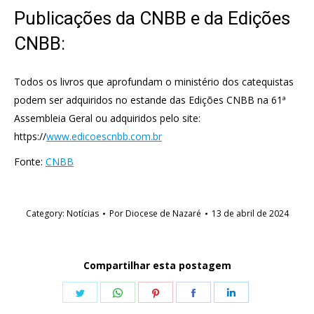
Publicações da CNBB e da Edições
CNBB:
Todos os livros que aprofundam o ministério dos catequistas
podem ser adquiridos no estande das Edições CNBB na 61ª
Assembleia Geral ou adquiridos pelo site:
https://
www.edicoescnbb.com.br
Fonte:
CNBB
Category:
Notícias
Por
Diocese de Nazaré
13 de abril de 2024
Compartilhar esta postagem
Share
Share
Share
Share
Share
on
on
on
on
on