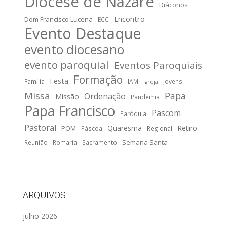
Diocese de Nazaré
Diáconos
Encontro
Dom Francisco Lucena
ECC
Evento Destaque
evento diocesano
evento paroquial
Eventos Paroquiais
Formação
Festa
Família
IAM
Jovens
Igreja
Missa
Papa
Ordenação
Missão
Pandemia
Papa Francisco
Pascom
Paróquia
Pastoral
Quaresma
Retiro
POM
Páscoa
Regional
Semana Santa
Reunião
Romaria
Sacramento
ARQUIVOS
julho 2026