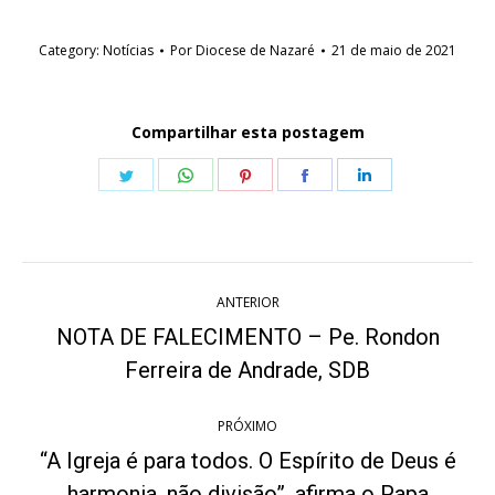
Category:
Notícias
Por
Diocese de Nazaré
21 de maio de 2021
Compartilhar esta postagem
Share
Share
Share
Share
Share
on
on
on
on
on
Twitter
WhatsApp
Pinterest
Facebook
LinkedIn
Navegação
ANTERIOR
de
NOTA DE FALECIMENTO – Pe. Rondon
Post
post:
Ferreira de Andrade, SDB
anterior:
PRÓXIMO
“A Igreja é para todos. O Espírito de Deus é
Próximo
harmonia, não divisão”, afirma o Papa