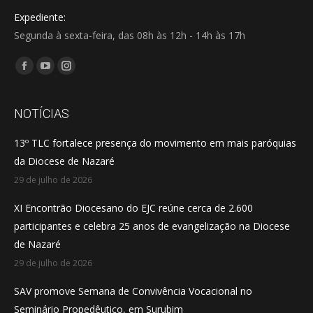
Expediente:
Segunda à sexta-feira, das 08h às 12h - 14h às 17h
Encontre-nos em:
Facebook
YouTube
Instagram
page
page
page
opens
opens
opens
NOTÍCIAS
in
in
in
13º TLC fortalece presença do movimento em mais paróquias
new
new
new
da Diocese de Nazaré
window
window
window
29 de julho de 2026
XI Encontrão Diocesano do EJC reúne cerca de 2.600
participantes e celebra 25 anos de evangelização na Diocese
de Nazaré
29 de julho de 2026
SAV promove Semana de Convivência Vocacional no
Seminário Propedêutico, em Surubim