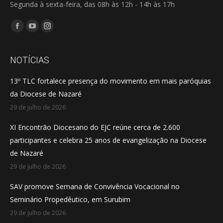
Segunda à sexta-feira, das 08h às 12h - 14h às 17h
Encontre-nos em:
Facebook
YouTube
Instagram
page
page
page
opens
opens
opens
NOTÍCIAS
in
in
in
13º TLC fortalece presença do movimento em mais paróquias
new
new
new
da Diocese de Nazaré
window
window
window
29 de julho de 2026
XI Encontrão Diocesano do EJC reúne cerca de 2.600
participantes e celebra 25 anos de evangelização na Diocese
de Nazaré
29 de julho de 2026
SAV promove Semana de Convivência Vocacional no
Seminário Propedêutico, em Surubim
29 de julho de 2026