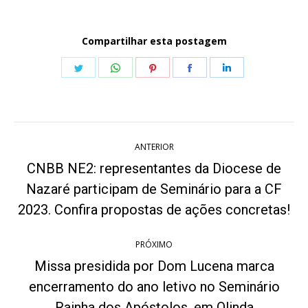
Compartilhar esta postagem
Share
Share
Share
Share
Share
on
on
on
on
on
Twitter
WhatsApp
Pinterest
Facebook
LinkedIn
Navegação
ANTERIOR
de
CNBB NE2: representantes da Diocese de
post:
Nazaré participam de Seminário para a CF
Post
anterior:
2023. Confira propostas de ações concretas!
PRÓXIMO
Missa presidida por Dom Lucena marca
encerramento do ano letivo no Seminário
Próximo
post:
Rainha dos Apóstolos, em Olinda