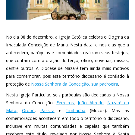
No dia 08 de dezembro, a Igreja Católica celebra o Dogma da
Imaculada Conceição de Maria. Nesta data, e nos dias que a
antecedem, paróquias e comunidades realizam seus festejos,
que contam com a oração do terço, ofício, novenas, missas,
dentre outros. A Diocese de Nazaré tem ainda mais motivos
para comemorar, pois este território diocesano é confiado à
proteção de
Nossa Senhora da Conceição, sua padroeira
.
Nesta Igreja Particular, seis paróquias são dedicadas a Nossa
Senhora da Conceição:
Ferreiros
,
João Alfredo
,
Nazaré da
Mata,
Orobó
,
Passira
e
Timbaúba
(Mocós). Mas as
comemorações acontecem em todo o território o diocesano,
inclusive em muitas comunidades e capelas que também
recebem este título, revelado por Nossa Senhora à Santa