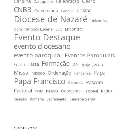
Clero
Carpina
Celebração
Catequese
CNBB
Crisma
Comunicado
Covid-19
Diocese de Nazaré
Diáconos
Encontro
Dom Francisco Lucena
ECC
Evento Destaque
evento diocesano
evento paroquial
Eventos Paroquiais
Formação
Festa
Família
IAM
Jovens
Igreja
Missa
Papa
Ordenação
Missão
Pandemia
Papa Francisco
Pascom
Paróquia
Pastoral
Quaresma
Retiro
POM
Páscoa
Regional
Semana Santa
Reunião
Romaria
Sacramento
ARQUIVOS