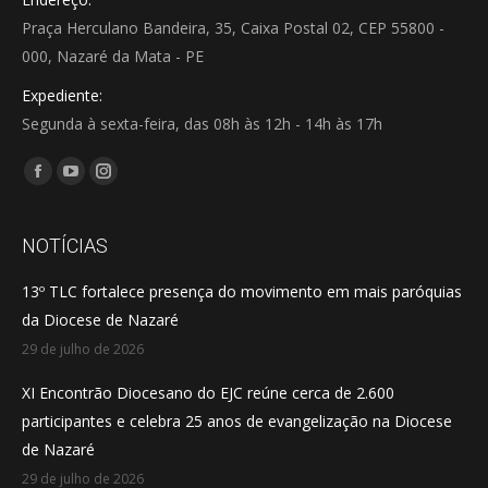
Praça Herculano Bandeira, 35, Caixa Postal 02, CEP 55800 -
000, Nazaré da Mata - PE
Expediente:
Segunda à sexta-feira, das 08h às 12h - 14h às 17h
Encontre-nos em:
Facebook
YouTube
Instagram
page
page
page
opens
opens
opens
NOTÍCIAS
in
in
in
13º TLC fortalece presença do movimento em mais paróquias
new
new
new
da Diocese de Nazaré
window
window
window
29 de julho de 2026
XI Encontrão Diocesano do EJC reúne cerca de 2.600
participantes e celebra 25 anos de evangelização na Diocese
de Nazaré
29 de julho de 2026