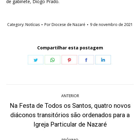
de gabinete, Diogo Prado.
Category:
Notícias
Por
Diocese de Nazaré
9 de novembro de 2021
Compartilhar esta postagem
Share
Share
Share
Share
Share
on
on
on
on
on
Twitter
WhatsApp
Pinterest
Facebook
LinkedIn
Navegação
ANTERIOR
de
Na Festa de Todos os Santos, quatro novos
post:
diáconos transitórios são ordenados para a
Post
anterior:
Igreja Particular de Nazaré