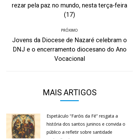
post:
rezar pela paz no mundo, nesta terça-feira
Post
anterior:
(17)
PRÓXIMO
Jovens da Diocese de Nazaré celebram o
DNJ e o encerramento diocesano do Ano
Próximo
post:
Vocacional
MAIS ARTIGOS
Espetáculo “Faróis da Fé” resgata a
história dos santos juninos e convida o
público a refletir sobre santidade