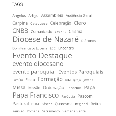
TAGS
Assembleia
Angelus
Artigo
Audiência Geral
Clero
Carpina
Celebração
Catequese
CNBB
Crisma
Comunicado
Covid-19
Diocese de Nazaré
Diáconos
Encontro
Dom Francisco Lucena
ECC
Evento Destaque
evento diocesano
evento paroquial
Eventos Paroquiais
Formação
Festa
Família
IAM
Jovens
Igreja
Missa
Papa
Ordenação
Missão
Pandemia
Papa Francisco
Pascom
Paróquia
Pastoral
Quaresma
Retiro
POM
Páscoa
Regional
Semana Santa
Reunião
Romaria
Sacramento