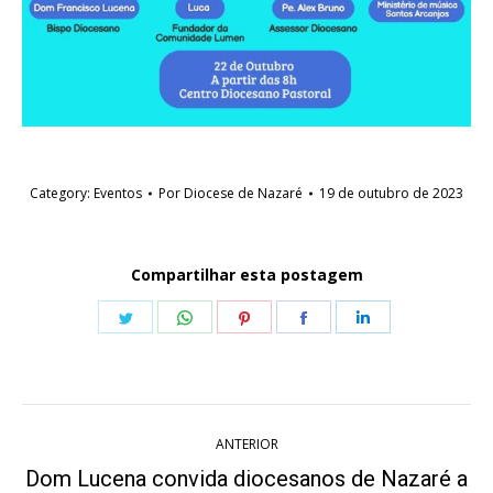
Category:
Eventos
Por
Diocese de Nazaré
19 de outubro de 2023
Compartilhar esta postagem
Share
Share
Share
Share
Share
on
on
on
on
on
Twitter
WhatsApp
Pinterest
Facebook
LinkedIn
Navegação
ANTERIOR
de
Dom Lucena convida diocesanos de Nazaré a