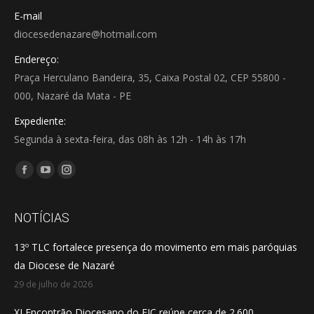
E-mail
diocesedenazare@hotmail.com
Endereço:
Praça Herculano Bandeira, 35, Caixa Postal 02, CEP 55800 -
000, Nazaré da Mata - PE
Expediente:
Segunda à sexta-feira, das 08h às 12h - 14h às 17h
Encontre-nos em:
Facebook
YouTube
Instagram
page
page
page
opens
opens
opens
NOTÍCIAS
in
in
in
13º TLC fortalece presença do movimento em mais paróquias
new
new
new
da Diocese de Nazaré
window
window
window
29 de julho de 2026
XI Encontrão Diocesano do EJC reúne cerca de 2.600