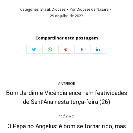
Categories:
Brasil
,
Diocese
Por
Diocese de Nazaré
29 de julho de 2022
Compartilhar esta postagem
Share
Share
Share
Share
Share
on
on
on
on
on
Twitter
WhatsApp
Pinterest
Facebook
LinkedIn
Navegação
ANTERIOR
de
Bom Jardim e Vicência encerram festividades
Post
post:
de Sant’Ana nesta terça-feira (26)
anterior:
PRÓXIMO
O Papa no Angelus: é bom se tornar rico, mas
Próximo