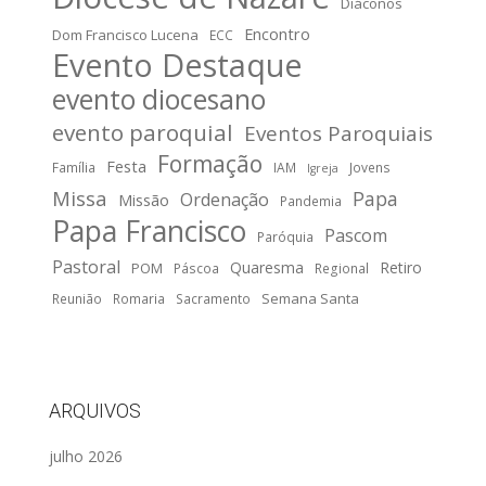
Diáconos
Encontro
Dom Francisco Lucena
ECC
Evento Destaque
evento diocesano
evento paroquial
Eventos Paroquiais
Formação
Festa
Família
IAM
Jovens
Igreja
Missa
Papa
Ordenação
Missão
Pandemia
Papa Francisco
Pascom
Paróquia
Pastoral
Quaresma
Retiro
POM
Páscoa
Regional
Semana Santa
Reunião
Romaria
Sacramento
ARQUIVOS
julho 2026