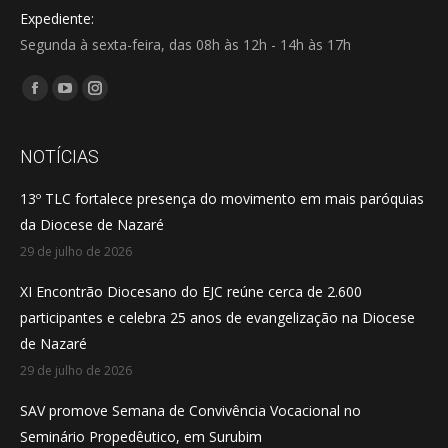
Expediente:
Segunda à sexta-feira, das 08h às 12h - 14h às 17h
Encontre-nos em:
Facebook
YouTube
Instagram
page
page
page
opens
opens
opens
NOTÍCIAS
in
in
in
13º TLC fortalece presença do movimento em mais paróquias
new
new
new
da Diocese de Nazaré
window
window
window
29 de julho de 2026
XI Encontrão Diocesano do EJC reúne cerca de 2.600
participantes e celebra 25 anos de evangelização na Diocese
de Nazaré
29 de julho de 2026
SAV promove Semana de Convivência Vocacional no
Seminário Propedêutico, em Surubim