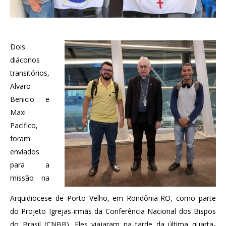
Dois
diáconos
transitórios,
Alvaro
Benicio e
Maxi
Pacifico,
foram
enviados
para a
missão na
Arquidiocese de Porto Velho, em Rondônia-RO, como parte
do Projeto Igrejas-irmãs da Conferência Nacional dos Bispos
do Brasil (CNBB). Eles viajaram na tarde da última quarta-