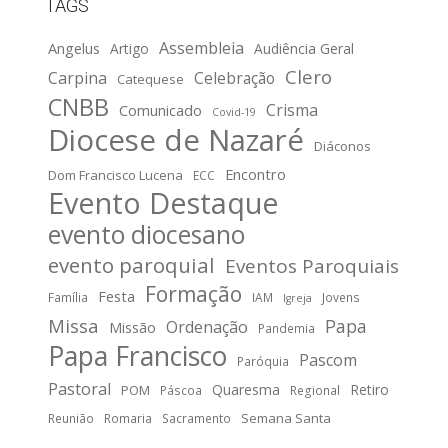
TAGS
Assembleia
Angelus
Artigo
Audiência Geral
Clero
Carpina
Celebração
Catequese
CNBB
Crisma
Comunicado
Covid-19
Diocese de Nazaré
Diáconos
Encontro
Dom Francisco Lucena
ECC
Evento Destaque
evento diocesano
evento paroquial
Eventos Paroquiais
Formação
Festa
Família
IAM
Jovens
Igreja
Missa
Papa
Ordenação
Missão
Pandemia
Papa Francisco
Pascom
Paróquia
Pastoral
Quaresma
Retiro
POM
Páscoa
Regional
Semana Santa
Reunião
Romaria
Sacramento