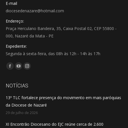
E-mail
diocesedenazare@hotmail.com
Endereço:
Praça Herculano Bandeira, 35, Caixa Postal 02, CEP 55800 -
000, Nazaré da Mata - PE
Expediente:
Segunda à sexta-feira, das 08h às 12h - 14h às 17h
Encontre-nos em:
Facebook
YouTube
Instagram
page
page
page
opens
opens
opens
NOTÍCIAS
in
in
in
13º TLC fortalece presença do movimento em mais paróquias
new
new
new
da Diocese de Nazaré
window
window
window
29 de julho de 2026
XI Encontrão Diocesano do EJC reúne cerca de 2.600