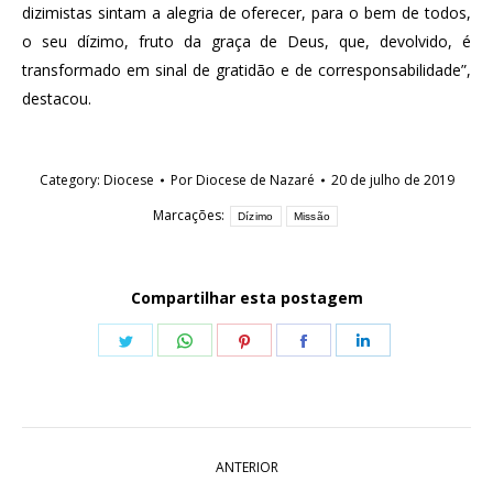
dizimistas sintam a alegria de oferecer, para o bem de todos,
o seu dízimo, fruto da graça de Deus, que, devolvido, é
transformado em sinal de gratidão e de corresponsabilidade”,
destacou.
Category:
Diocese
Por
Diocese de Nazaré
20 de julho de 2019
Marcações:
Dízimo
Missão
Compartilhar esta postagem
Share
Share
Share
Share
Share
on
on
on
on
on
Twitter
WhatsApp
Pinterest
Facebook
LinkedIn
Navegação
ANTERIOR