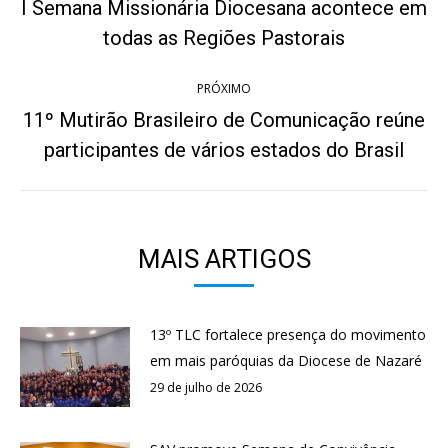
de
I Semana Missionária Diocesana acontece em
Post
post:
todas as Regiões Pastorais
anterior:
PRÓXIMO
11º Mutirão Brasileiro de Comunicação reúne
Próximo
participantes de vários estados do Brasil
post:
MAIS ARTIGOS
13º TLC fortalece presença do movimento
em mais paróquias da Diocese de Nazaré
29 de julho de 2026