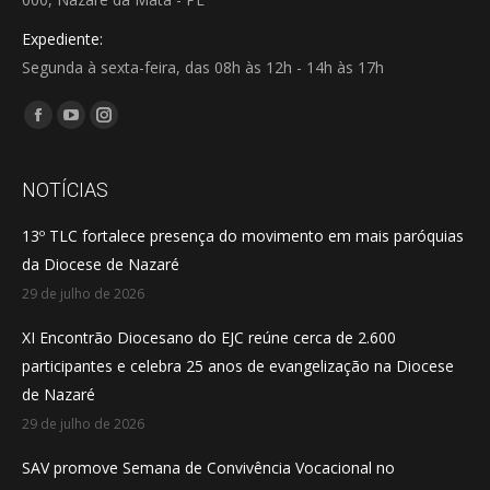
Expediente:
Segunda à sexta-feira, das 08h às 12h - 14h às 17h
Encontre-nos em:
Facebook
YouTube
Instagram
page
page
page
opens
opens
opens
NOTÍCIAS
in
in
in
13º TLC fortalece presença do movimento em mais paróquias
new
new
new
da Diocese de Nazaré
window
window
window
29 de julho de 2026
XI Encontrão Diocesano do EJC reúne cerca de 2.600
participantes e celebra 25 anos de evangelização na Diocese
de Nazaré
29 de julho de 2026
SAV promove Semana de Convivência Vocacional no