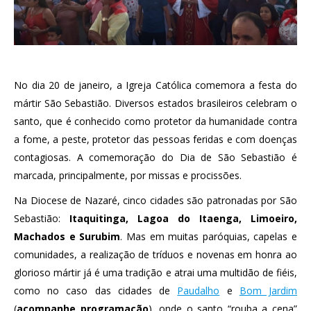
No dia 20 de janeiro, a Igreja Católica comemora a festa do
mártir São Sebastião. Diversos estados brasileiros celebram o
santo, que é conhecido como protetor da humanidade contra
a fome, a peste, protetor das pessoas feridas e com doenças
contagiosas. A comemoração do Dia de São Sebastião é
marcada, principalmente, por missas e procissões.
Na Diocese de Nazaré, cinco cidades são patronadas por São
Sebastião:
Itaquitinga, Lagoa do Itaenga, Limoeiro,
Machados e Surubim
. Mas em muitas paróquias, capelas e
comunidades, a realização de tríduos e novenas em honra ao
glorioso mártir já é uma tradição e atrai uma multidão de fiéis,
como no caso das cidades de
Paudalho
e
Bom Jardim
(
acompanhe programação
), onde o santo “rouba a cena”