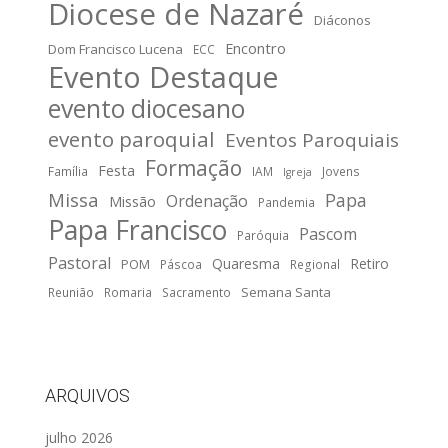
Diocese de Nazaré
Diáconos
Encontro
Dom Francisco Lucena
ECC
Evento Destaque
evento diocesano
evento paroquial
Eventos Paroquiais
Formação
Festa
Família
IAM
Jovens
Igreja
Missa
Papa
Ordenação
Missão
Pandemia
Papa Francisco
Pascom
Paróquia
Pastoral
Quaresma
Retiro
POM
Páscoa
Regional
Semana Santa
Reunião
Romaria
Sacramento
ARQUIVOS
julho 2026