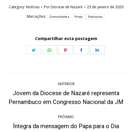
Category:
Notícias
Por
Diocese de Nazaré
23 de janeiro de 2020
Marcações:
Comunidades
Festa
Paróquias
Compartilhar esta postagem
Share
Share
Share
Share
Share
on
on
on
on
on
Twitter
WhatsApp
Pinterest
Facebook
LinkedIn
Navegação
ANTERIOR
de
Jovem da Diocese de Nazaré representa
Post
post:
Pernambuco em Congresso Nacional da JM
anterior:
PRÓXIMO
Íntegra da mensagem do Papa para o Dia
Próximo