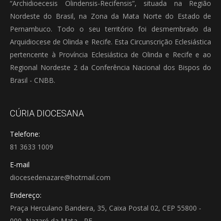
“Archidioecesis Olindensis-Recifensis”, situada na Região
Nordeste do Brasil, na Zona da Mata Norte do Estado de
Pernambuco. Todo o seu território foi desmembrado da
Arquidiocese de Olinda e Recife. Esta Circunscrição Eclesiástica
pertencente à Província Eclesiástica de Olinda e Recife e ao
Regional Nordeste 2 da Conferência Nacional dos Bispos do
Brasil - CNBB.
CÚRIA DIOCESANA
Telefone:
81 3633 1009
E-mail
diocesedenazare@hotmail.com
Endereço:
Praça Herculano Bandeira, 35, Caixa Postal 02, CEP 55800 -
000, Nazaré da Mata - PE