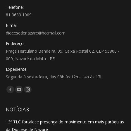
Telefone:
81 3633 1009
E-mail
diocesedenazare@hotmail.com
Endereço:
Praça Herculano Bandeira, 35, Caixa Postal 02, CEP 55800 -
000, Nazaré da Mata - PE
Expediente:
Segunda à sexta-feira, das 08h às 12h - 14h às 17h
Encontre-nos em:
Facebook
YouTube
Instagram
page
page
page
opens
opens
opens
NOTÍCIAS
in
in
in
13º TLC fortalece presença do movimento em mais paróquias
new
new
new
da Diocese de Nazaré
window
window
window