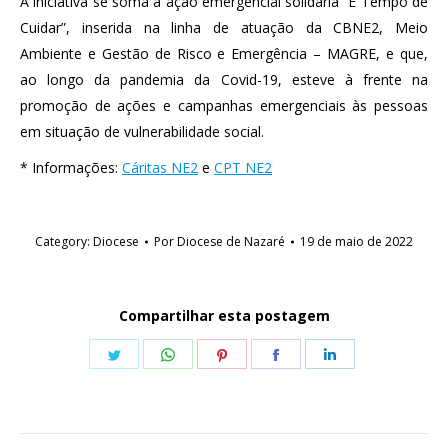
A iniciativa se soma a ação emergencial solidária “É Tempo de
Cuidar”, inserida na linha de atuação da CBNE2, Meio
Ambiente e Gestão de Risco e Emergência – MAGRE, e que,
ao longo da pandemia da Covid-19, esteve à frente na
promoção de ações e campanhas emergenciais às pessoas
em situação de vulnerabilidade social.
* Informações:
Cáritas NE2
e
CPT NE2
Category:
Diocese
Por
Diocese de Nazaré
19 de maio de 2022
Compartilhar esta postagem
Share
Share
Share
Share
Share
on
on
on
on
on
Twitter
WhatsApp
Pinterest
Facebook
LinkedIn