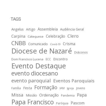
TAGS
Assembleia
Angelus
Artigo
Audiência Geral
Clero
Carpina
Celebração
Catequese
CNBB
Crisma
Comunicado
Covid-19
Diocese de Nazaré
Diáconos
Encontro
Dom Francisco Lucena
ECC
Evento Destaque
evento diocesano
evento paroquial
Eventos Paroquiais
Formação
Festa
Família
IAM
Jovens
Igreja
Missa
Papa
Ordenação
Missão
Pandemia
Papa Francisco
Pascom
Paróquia