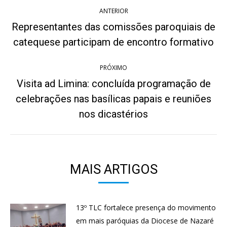
Navegação
ANTERIOR
de
Representantes das comissões paroquiais de
Post
post:
catequese participam de encontro formativo
anterior:
PRÓXIMO
Visita ad Limina: concluída programação de
celebrações nas basílicas papais e reuniões
Próximo
post:
nos dicastérios
MAIS ARTIGOS
13º TLC fortalece presença do movimento
em mais paróquias da Diocese de Nazaré