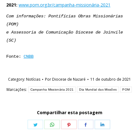
2021:
www.pom.org.br/campanha-missionária-2021
Com informações: Pontifícias Obras Missionárias 
(POM)

e Assessoria de Comunicação Diocese de Joinvile 
(SC)

Fonte: 
CNBB
Category:
Notícias
Por
Diocese de Nazaré
11 de outubro de 2021
Marcações:
Campanha Missionária 2021
Dia Mundial das Missões
POM
Compartilhar esta postagem
Share
Share
Share
Share
Share
on
on
on
on
on