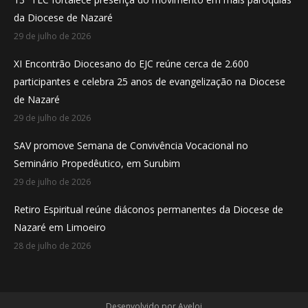
new
new
new
da Diocese de Nazaré
window
window
window
29 de julho de 2026
XI Encontrão Diocesano do EJC reúne cerca de 2.600
participantes e celebra 25 anos de evangelização na Diocese
de Nazaré
29 de julho de 2026
SAV promove Semana de Convivência Vocacional no
Seminário Propedêutico, em Surubim
29 de julho de 2026
Retiro Espiritual reúne diáconos permanentes da Diocese de
Nazaré em Limoeiro
28 de julho de 2026
Desenvolvido por
Aveloi