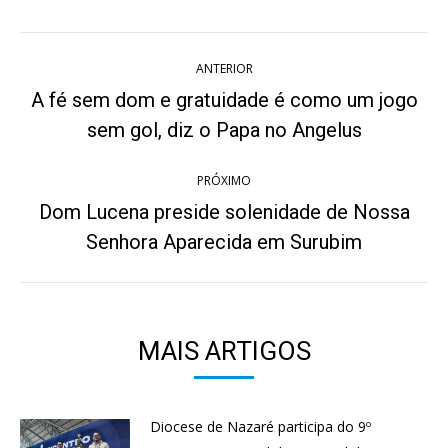
Twitter
WhatsApp
Pinterest
Facebook
LinkedIn
Navegação
ANTERIOR
de
A fé sem dom e gratuidade é como um jogo
Post
post:
sem gol, diz o Papa no Angelus
anterior:
PRÓXIMO
Dom Lucena preside solenidade de Nossa
Próximo
Senhora Aparecida em Surubim
post:
MAIS ARTIGOS
Diocese de Nazaré participa do 9º