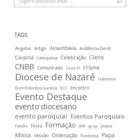
TAGS
Assembleia
Angelus
Artigo
Audiência Geral
Clero
Carpina
Celebração
Catequese
CNBB
Crisma
Comunicado
Covid-19
Diocese de Nazaré
Diáconos
Encontro
Dom Francisco Lucena
ECC
Evento Destaque
evento diocesano
evento paroquial
Eventos Paroquiais
Formação
Festa
Família
IAM
Jovens
Igreja
Missa
Papa
Ordenação
Missão
Pandemia