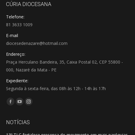
CÚRIA DIOCESANA
Telefone:
81 3633 1009
E-mail
diocesedenazare@hotmail.com
Endereço:
Praça Herculano Bandeira, 35, Caixa Postal 02, CEP 55800 -
000, Nazaré da Mata - PE
Expediente:
Segunda à sexta-feira, das 08h às 12h - 14h às 17h
Encontre-nos em:
Facebook
YouTube
Instagram
page
page
page
opens
opens
opens
NOTÍCIAS
in
in
in
13º TLC fortalece presença do movimento em mais paróquias