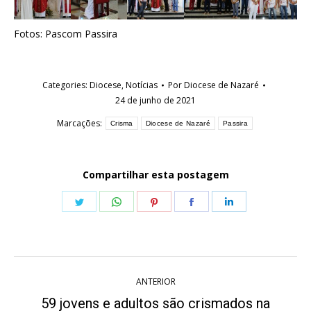
Fotos: Pascom Passira
Categories:
Diocese
,
Notícias
Por
Diocese de Nazaré
24 de junho de 2021
Marcações:
Crisma
Diocese de Nazaré
Passira
Compartilhar esta postagem
Share
Share
Share
Share
Share
on
on
on
on
on
Twitter
WhatsApp
Pinterest
Facebook
LinkedIn
Navegação
ANTERIOR
de
59 jovens e adultos são crismados na