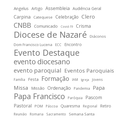
Assembleia
Angelus
Artigo
Audiência Geral
Clero
Carpina
Celebração
Catequese
CNBB
Crisma
Comunicado
Covid-19
Diocese de Nazaré
Diáconos
Encontro
Dom Francisco Lucena
ECC
Evento Destaque
evento diocesano
evento paroquial
Eventos Paroquiais
Formação
Festa
Família
IAM
Jovens
Igreja
Missa
Papa
Ordenação
Missão
Pandemia
Papa Francisco
Pascom
Paróquia
Pastoral
Quaresma
Retiro
POM
Páscoa
Regional
Semana Santa
Reunião
Romaria
Sacramento