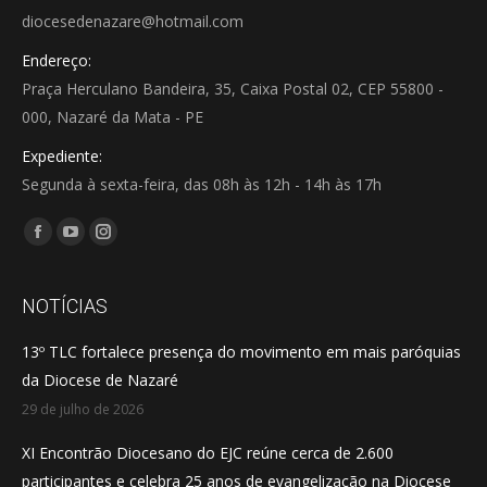
diocesedenazare@hotmail.com
Endereço:
Praça Herculano Bandeira, 35, Caixa Postal 02, CEP 55800 -
000, Nazaré da Mata - PE
Expediente:
Segunda à sexta-feira, das 08h às 12h - 14h às 17h
Encontre-nos em:
Facebook
YouTube
Instagram
page
page
page
opens
opens
opens
NOTÍCIAS
in
in
in
13º TLC fortalece presença do movimento em mais paróquias
new
new
new
da Diocese de Nazaré
window
window
window
29 de julho de 2026
XI Encontrão Diocesano do EJC reúne cerca de 2.600
participantes e celebra 25 anos de evangelização na Diocese