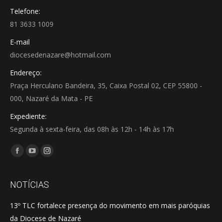
Telefone:
81 3633 1009
E-mail
diocesedenazare@hotmail.com
Endereço:
Praça Herculano Bandeira, 35, Caixa Postal 02, CEP 55800 -
000, Nazaré da Mata - PE
Expediente:
Segunda à sexta-feira, das 08h às 12h - 14h às 17h
Encontre-nos em:
Facebook
YouTube
Instagram
page
page
page
opens
opens
opens
NOTÍCIAS
in
in
in
13º TLC fortalece presença do movimento em mais paróquias
new
new
new
da Diocese de Nazaré
window
window
window