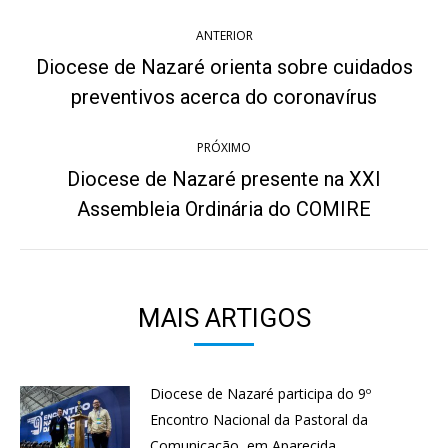
Navegação
ANTERIOR
de
Diocese de Nazaré orienta sobre cuidados
Post
post:
preventivos acerca do coronavírus
anterior:
PRÓXIMO
Diocese de Nazaré presente na XXI
Próximo
Assembleia Ordinária do COMIRE
post:
MAIS ARTIGOS
Diocese de Nazaré participa do 9º
Encontro Nacional da Pastoral da
Comunicação, em Aparecida