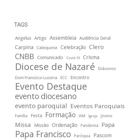
TAGS
Assembleia
Angelus
Artigo
Audiência Geral
Clero
Carpina
Celebração
Catequese
CNBB
Crisma
Comunicado
Covid-19
Diocese de Nazaré
Diáconos
Encontro
Dom Francisco Lucena
ECC
Evento Destaque
evento diocesano
evento paroquial
Eventos Paroquiais
Formação
Festa
Família
IAM
Jovens
Igreja
Missa
Papa
Ordenação
Missão
Pandemia
Papa Francisco
Pascom
Paróquia