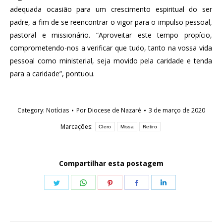
adequada ocasião para um crescimento espiritual do ser
padre, a fim de se reencontrar o vigor para o impulso pessoal,
pastoral e missionário. “Aproveitar este tempo propício,
comprometendo-nos a verificar que tudo, tanto na vossa vida
pessoal como ministerial, seja movido pela caridade e tenda
para a caridade”, pontuou.
Category:
Notícias
Por
Diocese de Nazaré
3 de março de 2020
Marcações:
Clero
Missa
Retiro
Compartilhar esta postagem
Share
Share
Share
Share
Share
on
on
on
on
on
Twitter
WhatsApp
Pinterest
Facebook
LinkedIn