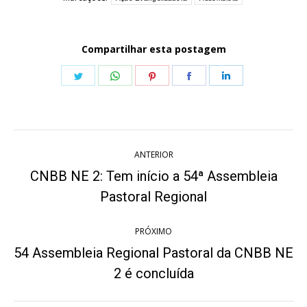
Compartilhar esta postagem
Share
Share
Share
Share
Share
on
on
on
on
on
Twitter
WhatsApp
Pinterest
Facebook
LinkedIn
Navegação
ANTERIOR
de
CNBB NE 2: Tem início a 54ª Assembleia
Post
post:
Pastoral Regional
anterior:
PRÓXIMO
54 Assembleia Regional Pastoral da CNBB NE
Próximo
2 é concluída
post: