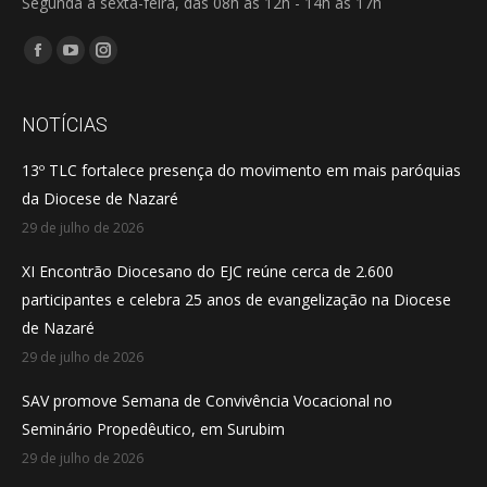
Segunda à sexta-feira, das 08h às 12h - 14h às 17h
Encontre-nos em:
Facebook
YouTube
Instagram
page
page
page
opens
opens
opens
NOTÍCIAS
in
in
in
13º TLC fortalece presença do movimento em mais paróquias
new
new
new
da Diocese de Nazaré
window
window
window
29 de julho de 2026
XI Encontrão Diocesano do EJC reúne cerca de 2.600
participantes e celebra 25 anos de evangelização na Diocese
de Nazaré
29 de julho de 2026
SAV promove Semana de Convivência Vocacional no
Seminário Propedêutico, em Surubim
29 de julho de 2026