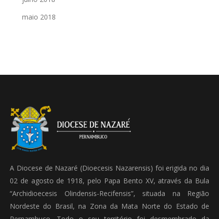
maio 2018
A Diocese de Nazaré (Dioecesis Nazarensis) foi erigida no dia
02 de agosto de 1918, pelo Papa Bento XV, através da Bula
“Archidioecesis Olindensis-Recifensis”, situada na Região
Nordeste do Brasil, na Zona da Mata Norte do Estado de
Pernambuco. Todo o seu território foi desmembrado da