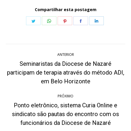
Compartilhar esta postagem
Share
Share
Share
Share
Share
on
on
on
on
on
Twitter
WhatsApp
Pinterest
Facebook
LinkedIn
Navegação
ANTERIOR
de
Seminaristas da Diocese de Nazaré
post:
participam de terapia através do método ADI,
Post
anterior:
em Belo Horizonte
PRÓXIMO
Ponto eletrônico, sistema Curia Online e
sindicato são pautas do encontro com os
Próximo
post:
funcionários da Diocese de Nazaré