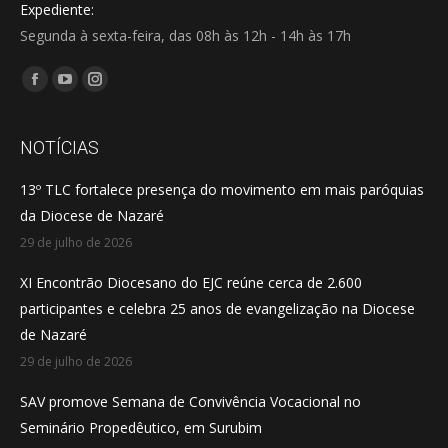
Expediente:
Segunda à sexta-feira, das 08h às 12h - 14h às 17h
Encontre-nos em:
Facebook
YouTube
Instagram
page
page
page
opens
opens
opens
NOTÍCIAS
in
in
in
13º TLC fortalece presença do movimento em mais paróquias
new
new
new
da Diocese de Nazaré
window
window
window
29 de julho de 2026
XI Encontrão Diocesano do EJC reúne cerca de 2.600
participantes e celebra 25 anos de evangelização na Diocese
de Nazaré
29 de julho de 2026
SAV promove Semana de Convivência Vocacional no
Seminário Propedêutico, em Surubim