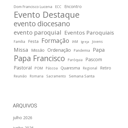
Encontro
Dom Francisco Lucena
ECC
Evento Destaque
evento diocesano
evento paroquial
Eventos Paroquiais
Formação
Festa
Família
IAM
Jovens
Igreja
Missa
Papa
Ordenação
Missão
Pandemia
Papa Francisco
Pascom
Paróquia
Pastoral
Quaresma
Retiro
POM
Páscoa
Regional
Semana Santa
Reunião
Romaria
Sacramento
ARQUIVOS
julho 2026
junho 2026